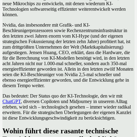
neue Mikrochips zu entwickeln, mit denen wiederum KI-
Technologien softwareseitig effizienter weiterentwickelt werden
können.
Nvidia, das insbesondere mit Grafik- und KI-
Beschleunigerprozessoren sowie Rechenzentrumsinfrastruktur in
den letzten zwei Jahren enorm vom KI-Hype (und der eigenen
strategischen Fokussierung der letzten zehn Jahre) profitiert hat, ist
zum drittgrößten Unternehmen der Welt (Marktkapitalisierung)
aufgestiegen. Jensen Huang, CEO, erklärt, dass die Hardware, die
für die Berechnung von KI-Modellen benötigt wird, in den letzten
acht Jahren nicht nur 1.000-mal schneller, sondern auch 350-mal
energieeffizienter geworden ist. Allein in den letzten zwölf Monaten
seien die KI-Beschleuniger von Nvidia 2,5-mal schneller und
ebenso energieeffizienter geworden, und die Entwicklung gehe in
diesem Tempo weiter.
Das bedeutet: Der Status quo der KI-Technologie, den wir mit
ChatGPT
, diversen Copiloten und Midjourney in unserem Alltag
erleben, wird sich – technologisch gesehen – immer wieder radikal
erweitern. Für die strategischen Überlegungen der eigenen Kanzlei
ist diese Entwicklungsgeschwindigkeit zu berücksichtigen.
Wohin führt diese rasante technische