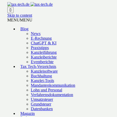

Skip to content
MENU
MENU
Blog
News
E-Rechnung
ChatGPT & KI
Praxistipps
Kanzleiführung
Kanzleiberichte
Eventberichte
Tax Tech-Verzeichnis
Kanzleisoftware
Buchhaltung
Kanzlei-Tools
Mandantenkommunikation
Lohn und Personal
Verfahrensdokumentation
Umsatzsteuer
Grundsteuer
Datenbanken
Magazin