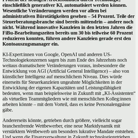
einschließlich generativer KI, automatisiert werden können.
Wesentliche Veränderungen werden vor allem bei
administrativen Bürotätigkeiten gesehen – 54 Prozent. Teile der
Steuerberatungsbranche sind bereits mittendrin – andere noch
nicht. Während innovative Kanzleien in den letzten Jahren die
FiBu-Bearbeitungszeiten bereits um 30 bis teilweise 60 Prozent
reduzieren konnten, führen andere Kanzleien gerade erst den
Kontoauszugsmanager ein.
KI-Expert:innen von Google, OpenAI und anderen US-
Technologiekonzernen sagen bis zum Ende des Jahrzehnts noch
weitaus dramatischere Veränderungen voraus, insbesondere die
Entwicklung von AGI (Artificial General Intelligence) – also von
künstlicher Intelligenz auf menschlichem Niveau. Dies würde
einerseits für Steuerkanzleien ungeahnte Möglichkeiten in der
Entwicklung der eigenen Kapazitäten und Leistungsfähigkeit
bedeuten, wenn man beispielsweise in Zukunft mit „KI-Assistenten“
als virtuellen Teammitgliedern wie mit menschlichen Kolleg:innen
arbeiten könnte – mit dem Vorteil, dass es keine Personalengpässe
gäbe.
Andererseits könnte, getrieben durch größere, vielleicht sogar
branchenfremde Wettbewerber, eine neue Marktdynamik mit
verstärktem Wettbewerb um besonders lukrative Mandate entstehen.
Und wenn die Finanzverwaltung in Zukunft technologiegetrieben