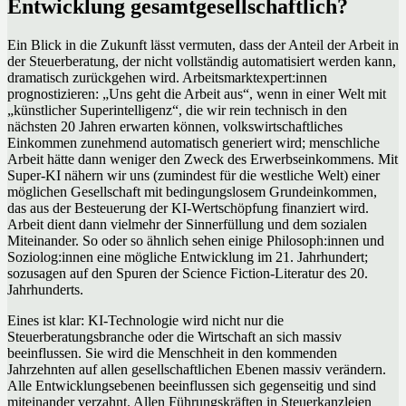
Entwicklung gesamtgesellschaftlich?
Ein Blick in die Zukunft lässt vermuten, dass der Anteil der Arbeit in
der Steuerberatung, der nicht vollständig automatisiert werden kann,
dramatisch zurückgehen wird. Arbeitsmarktexpert:innen
prognostizieren: „Uns geht die Arbeit aus“, wenn in einer Welt mit
„künstlicher Superintelligenz“, die wir rein technisch in den
nächsten 20 Jahren erwarten können, volkswirtschaftliches
Einkommen zunehmend automatisch generiert wird; menschliche
Arbeit hätte dann weniger den Zweck des Erwerbseinkommens. Mit
Super-KI nähern wir uns (zumindest für die westliche Welt) einer
möglichen Gesellschaft mit bedingungslosem Grundeinkommen,
das aus der Besteuerung der KI-Wertschöpfung finanziert wird.
Arbeit dient dann vielmehr der Sinnerfüllung und dem sozialen
Miteinander. So oder so ähnlich sehen einige Philosoph:innen und
Soziolog:innen eine mögliche Entwicklung im 21. Jahrhundert;
sozusagen auf den Spuren der Science Fiction-Literatur des 20.
Jahrhunderts.
Eines ist klar: KI-Technologie wird nicht nur die
Steuerberatungsbranche oder die Wirtschaft an sich massiv
beeinflussen. Sie wird die Menschheit in den kommenden
Jahrzehnten auf allen gesellschaftlichen Ebenen massiv verändern.
Alle Entwicklungsebenen beeinflussen sich gegenseitig und sind
miteinander verzahnt. Allen Führungskräften in Steuerkanzleien