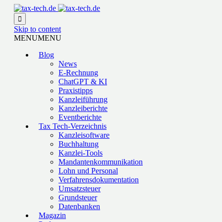

Skip to content
MENU
MENU
Blog
News
E-Rechnung
ChatGPT & KI
Praxistipps
Kanzleiführung
Kanzleiberichte
Eventberichte
Tax Tech-Verzeichnis
Kanzleisoftware
Buchhaltung
Kanzlei-Tools
Mandantenkommunikation
Lohn und Personal
Verfahrensdokumentation
Umsatzsteuer
Grundsteuer
Datenbanken
Magazin