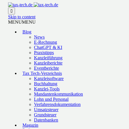

Skip to content
MENU
MENU
Blog
News
E-Rechnung
ChatGPT & KI
Praxistipps
Kanzleiführung
Kanzleiberichte
Eventberichte
Tax Tech-Verzeichnis
Kanzleisoftware
Buchhaltung
Kanzlei-Tools
Mandantenkommunikation
Lohn und Personal
Verfahrensdokumentation
Umsatzsteuer
Grundsteuer
Datenbanken
Magazin