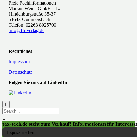
Freie Fachinformationen
Markus Weins GmbH i. L.
Hindenburgstraße 35-37
51643 Gummersbach
Telefon: 02263 8025700
info@ffi-verlag.de
Rechtliches
Impressum
Datenschutz
Folgen Sie uns auf LinkedIn


tax-tech.de steht zum Verkauf! Informationen für Interessen
Exposé ansehen