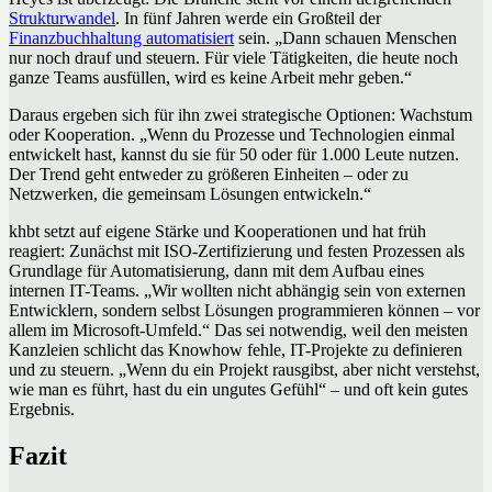
Strukturwandel
. In fünf Jahren werde ein Großteil der
Finanzbuchhaltung automatisiert
sein. „Dann schauen Menschen
nur noch drauf und steuern. Für viele Tätigkeiten, die heute noch
ganze Teams ausfüllen, wird es keine Arbeit mehr geben.“
Daraus ergeben sich für ihn zwei strategische Optionen: Wachstum
oder Kooperation. „Wenn du Prozesse und Technologien einmal
entwickelt hast, kannst du sie für 50 oder für 1.000 Leute nutzen.
Der Trend geht entweder zu größeren Einheiten – oder zu
Netzwerken, die gemeinsam Lösungen entwickeln.“
khbt setzt auf eigene Stärke und Kooperationen und hat früh
reagiert: Zunächst mit ISO-Zertifizierung und festen Prozessen als
Grundlage für Automatisierung, dann mit dem Aufbau eines
internen IT-Teams. „Wir wollten nicht abhängig sein von externen
Entwicklern, sondern selbst Lösungen programmieren können – vor
allem im Microsoft-Umfeld.“ Das sei notwendig, weil den meisten
Kanzleien schlicht das Knowhow fehle, IT-Projekte zu definieren
und zu steuern. „Wenn du ein Projekt rausgibst, aber nicht verstehst,
wie man es führt, hast du ein ungutes Gefühl“ – und oft kein gutes
Ergebnis.
Fazit