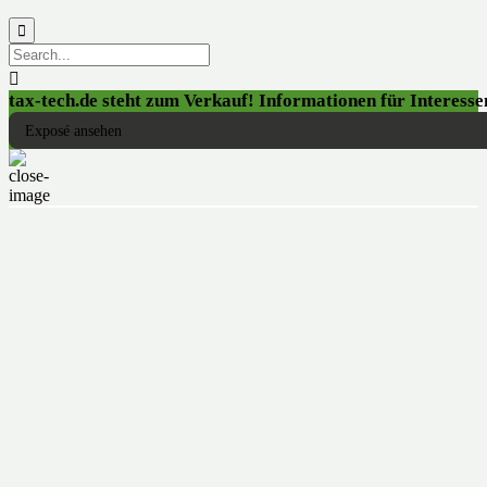


tax-tech.de steht zum Verkauf! Informationen für Interessen
Exposé ansehen