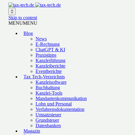

Skip to content
MENU
MENU
Blog
News
E-Rechnung
ChatGPT & KI
Praxistipps
Kanzleiführung
Kanzleiberichte
Eventberichte
Tax Tech-Verzeichnis
Kanzleisoftware
Buchhaltung
Kanzlei-Tools
Mandantenkommunikation
Lohn und Personal
Verfahrensdokumentation
Umsatzsteuer
Grundsteuer
Datenbanken
Magazin