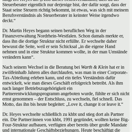
Steuerberater eigentlich nur derjenige bist, der dafür sorgt, dass der
Staat seine Steuern richtig bekommt, ist etwas, was sich mit meinem
Berufsverständnis als Steuerberater in keinster Weise irgendwo
deckt.“
Dr. Martin Heyes begann seinen beruflichen Weg in der
Finanzverwaltung Nordrhein-Westfalen. Schon damals merkte er,
dass ihn die dortige Struktur nicht erfüllte. Er wechselte daher
bewusst die Seite, weil er sein Schicksal „in die eigene Hand
nehmen und in eine Struktur kommen wollte, in der man Umstände
verändern kann“.
Nach seinem Wechsel in die Beratung bei
Warth & Klein
hat er in
zwölfeinhalb Jahren alles durchlaufen, was man in einer Corporate-
Tax-Abteilung erleben kann, und ein tiefes Verständnis dafür
entwickelt, wie man dieses Geschäft erfolgreich betreibt. Als ihm
nach langer Betriebszugehörigkeit ein
Partnerentwicklungsprogramm angeboten wurde, fühlte er sich nicht
ernst genommen – der Entschluss, zu wechseln, fiel schnell. Das
Motto, das ihn bis heute begleitet: „Love it, change it or leave it.“
Dr. Heyes wechselte schließlich zu khbt und stieg dort als Partner
ein. Die Partner:innen von khbt, 1991 gegründet, wollten keine Big-
Four-Struktur aufbauen, verfügten aber bereits über große Mandate
und internationale Geschäftsbeziehungen. Heute beschäftigt die