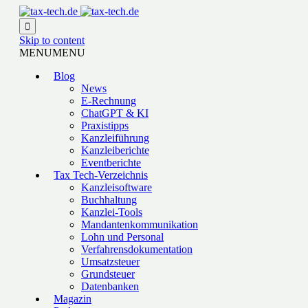

Skip to content
MENU
MENU
Blog
News
E-Rechnung
ChatGPT & KI
Praxistipps
Kanzleiführung
Kanzleiberichte
Eventberichte
Tax Tech-Verzeichnis
Kanzleisoftware
Buchhaltung
Kanzlei-Tools
Mandantenkommunikation
Lohn und Personal
Verfahrensdokumentation
Umsatzsteuer
Grundsteuer
Datenbanken
Magazin