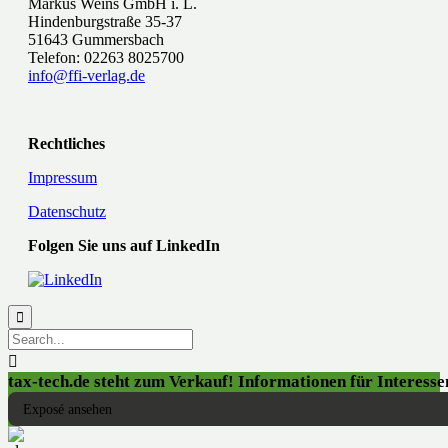
Markus Weins GmbH i. L.
Hindenburgstraße 35-37
51643 Gummersbach
Telefon: 02263 8025700
info@ffi-verlag.de
Rechtliches
Impressum
Datenschutz
Folgen Sie uns auf LinkedIn


tax-tech.de steht zum Verkauf! Informationen für Interessen
Exposé ansehen