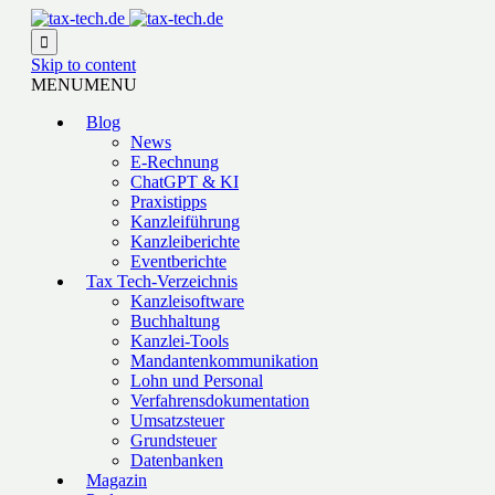

Skip to content
MENU
MENU
Blog
News
E-Rechnung
ChatGPT & KI
Praxistipps
Kanzleiführung
Kanzleiberichte
Eventberichte
Tax Tech-Verzeichnis
Kanzleisoftware
Buchhaltung
Kanzlei-Tools
Mandantenkommunikation
Lohn und Personal
Verfahrensdokumentation
Umsatzsteuer
Grundsteuer
Datenbanken
Magazin