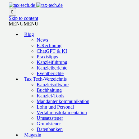

Skip to content
MENU
MENU
Blog
News
E-Rechnung
ChatGPT & KI
Praxistipps
Kanzleiführung
Kanzleiberichte
Eventberichte
Tax Tech-Verzeichnis
Kanzleisoftware
Buchhaltung
Kanzlei-Tools
Mandantenkommunikation
Lohn und Personal
Verfahrensdokumentation
Umsatzsteuer
Grundsteuer
Datenbanken
Magazin