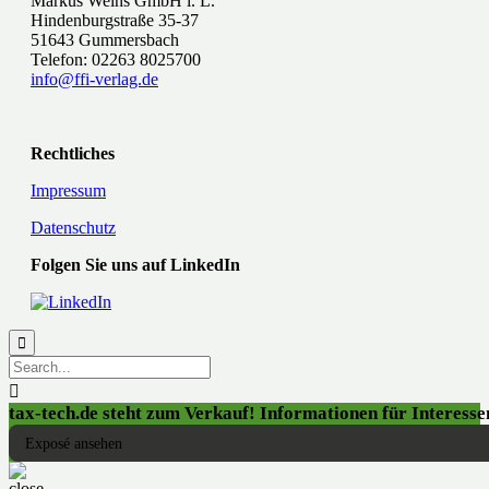
Markus Weins GmbH i. L.
Hindenburgstraße 35-37
51643 Gummersbach
Telefon: 02263 8025700
info@ffi-verlag.de
Rechtliches
Impressum
Datenschutz
Folgen Sie uns auf LinkedIn


tax-tech.de steht zum Verkauf! Informationen für Interessen
Exposé ansehen