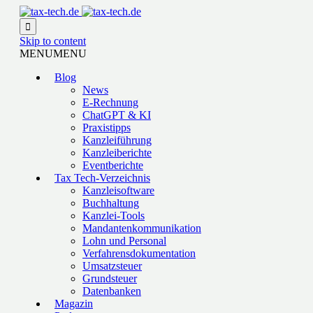

Skip to content
MENU
MENU
Blog
News
E-Rechnung
ChatGPT & KI
Praxistipps
Kanzleiführung
Kanzleiberichte
Eventberichte
Tax Tech-Verzeichnis
Kanzleisoftware
Buchhaltung
Kanzlei-Tools
Mandantenkommunikation
Lohn und Personal
Verfahrensdokumentation
Umsatzsteuer
Grundsteuer
Datenbanken
Magazin