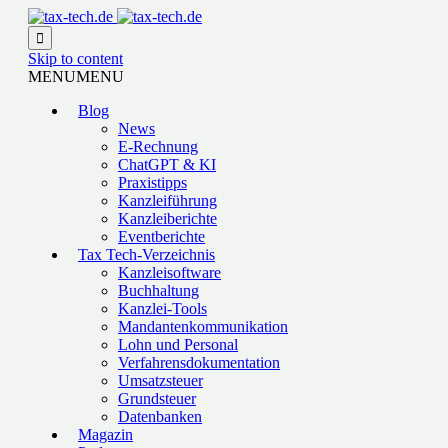

Skip to content
MENU
MENU
Blog
News
E-Rechnung
ChatGPT & KI
Praxistipps
Kanzleiführung
Kanzleiberichte
Eventberichte
Tax Tech-Verzeichnis
Kanzleisoftware
Buchhaltung
Kanzlei-Tools
Mandantenkommunikation
Lohn und Personal
Verfahrensdokumentation
Umsatzsteuer
Grundsteuer
Datenbanken
Magazin