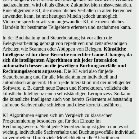
nachzuahmen, wird oft als düstere Zukunftsvision missverstanden.
Eine allgemeine KI, die menschliches Verhalten in allen Bereichen
anwenden kann, ist mit heutigen Mitteln jedoch unmöglich.
Vielmehr sprechen wir von angewandter KI, die menschliches
Handeln für bestimmte Teilgebiete erlernen und nachahmen kann.
In der Buchhaltung und Steuerberatung ist vor allem die
Belegverarbeitung geprägt von repetitiven und zeitaufwändigen
Arbeiten wie Scannen oder Abtippen von Belegen.
Künstliche
Intelligenz ist für diese Bereiche ein echter Game-Changer, da
sich die intelligenten Algorithmen mit jeder Interaktion
automatisch besser an die jeweiligen Buchungsvorfälle und
Rechnungslayouts anpassen.
Die KI wird also für jede
Steuerberatung und für alle Mandant:innen individuell und
automatisch angelernt: Durch jede Interaktion mit der intelligenten
Software, z. B. durch neue Daten und Korrekturen, vollzieht die
künstliche Intelligenz einen selbstständigen Lernprozess. So kann
die künstliche Intelligenz auch von bereits Gelerntem selbstständig
auf neue Sachverhalte schließen und diese korrekt ausführen.
KI-Algorithmen eignen sich im Vergleich zu klassischer
Programmierung besonders gut für den Einsatz im
Rechnungswesen. Nicht jede Steuerberatung ist gleich und es ist
wichtig, individuelle Sachverhalte und Buchungsvorfälle individuell
zu verarbeiten. Durch viele Möglichkeiten, die Algorithmen