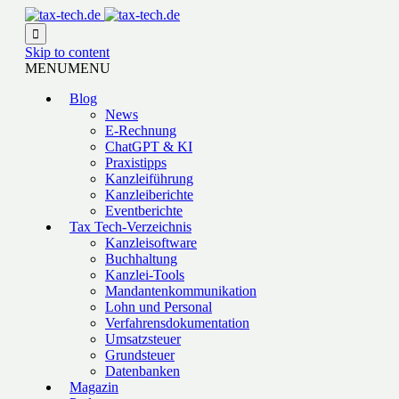

Skip to content
MENU
MENU
Blog
News
E-Rechnung
ChatGPT & KI
Praxistipps
Kanzleiführung
Kanzleiberichte
Eventberichte
Tax Tech-Verzeichnis
Kanzleisoftware
Buchhaltung
Kanzlei-Tools
Mandantenkommunikation
Lohn und Personal
Verfahrensdokumentation
Umsatzsteuer
Grundsteuer
Datenbanken
Magazin