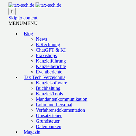

Skip to content
MENU
MENU
Blog
News
E-Rechnung
ChatGPT & KI
Praxistipps
Kanzleiführung
Kanzleiberichte
Eventberichte
Tax Tech-Verzeichnis
Kanzleisoftware
Buchhaltung
Kanzlei-Tools
Mandantenkommunikation
Lohn und Personal
Verfahrensdokumentation
Umsatzsteuer
Grundsteuer
Datenbanken
Magazin