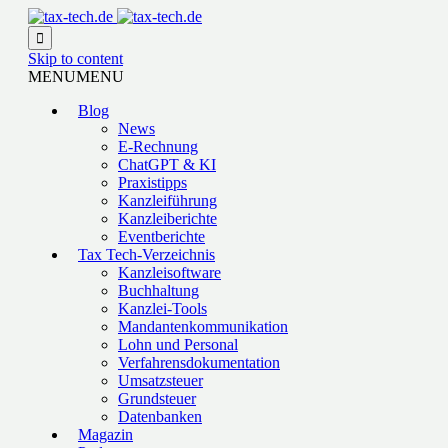

Skip to content
MENU
MENU
Blog
News
E-Rechnung
ChatGPT & KI
Praxistipps
Kanzleiführung
Kanzleiberichte
Eventberichte
Tax Tech-Verzeichnis
Kanzleisoftware
Buchhaltung
Kanzlei-Tools
Mandantenkommunikation
Lohn und Personal
Verfahrensdokumentation
Umsatzsteuer
Grundsteuer
Datenbanken
Magazin