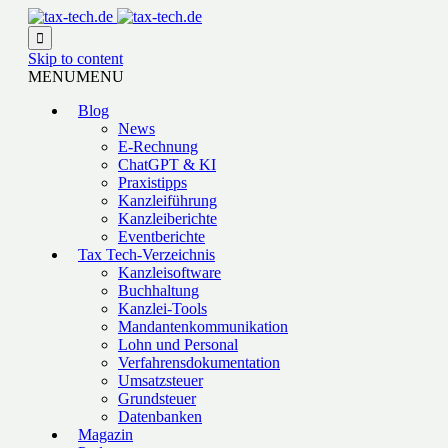

Skip to content
MENU
MENU
Blog
News
E-Rechnung
ChatGPT & KI
Praxistipps
Kanzleiführung
Kanzleiberichte
Eventberichte
Tax Tech-Verzeichnis
Kanzleisoftware
Buchhaltung
Kanzlei-Tools
Mandantenkommunikation
Lohn und Personal
Verfahrensdokumentation
Umsatzsteuer
Grundsteuer
Datenbanken
Magazin