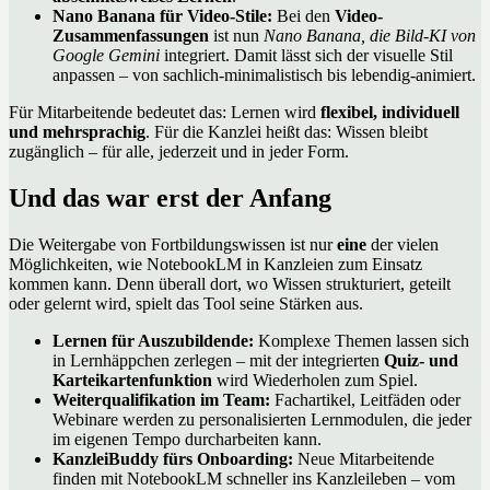
Nano Banana für Video-Stile:
Bei den
Video-
Zusammenfassungen
ist nun
Nano Banana, die Bild-KI von
Google Gemini
integriert. Damit lässt sich der visuelle Stil
anpassen – von sachlich-minimalistisch bis lebendig-animiert.
Für Mitarbeitende bedeutet das: Lernen wird
flexibel, individuell
und mehrsprachig
. Für die Kanzlei heißt das: Wissen bleibt
zugänglich – für alle, jederzeit und in jeder Form.
Und das war erst der Anfang
Die Weitergabe von Fortbildungswissen ist nur
eine
der vielen
Möglichkeiten, wie NotebookLM in Kanzleien zum Einsatz
kommen kann. Denn überall dort, wo Wissen strukturiert, geteilt
oder gelernt wird, spielt das Tool seine Stärken aus.
Lernen für Auszubildende:
Komplexe Themen lassen sich
in Lernhäppchen zerlegen – mit der integrierten
Quiz- und
Karteikartenfunktion
wird Wiederholen zum Spiel.
Weiterqualifikation im Team:
Fachartikel, Leitfäden oder
Webinare werden zu personalisierten Lernmodulen, die jeder
im eigenen Tempo durcharbeiten kann.
KanzleiBuddy fürs Onboarding:
Neue Mitarbeitende
finden mit NotebookLM schneller ins Kanzleileben – vom