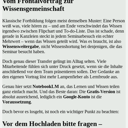
Vom Frontalvortrag zur
Wissensgemeinschaft
Klassische Fortbildung folgen meist demselben Muster: Eine Person
weiß was, viele hören zu – und am Ende verschwindet das Wissen
irgendwo zwischen Flipchart und To-do-Liste. Das ist schade, denn
gerade in Kanzleien steckt in jedem Seminarbesuch ein echter
Mehrwert – wenn das Wissen geteilt wird. Was es braucht, ist also
Wissensweitergabe
, nicht Wissenshortung bei denjenigen, die das
Seminar besucht haben.
Doch genau dieser Transfer gelingt im Alltag selten. Viele
Mitarbeitende fühlen sich unter Druck gesetzt, wenn sie die Inhalte
anschließend vor dem Team präsentieren sollen. Der Gedanke an
den eigenen Vortrag löst mehr Lampenfieber als Lernfreude aus.
Genau hier setzt
NotebookLM
an, das Lernen und Wissen teilen
ganz einfach macht. Und das Beste daran: Die
Gratis-Version
ist
absolut ausreichend, lediglich ein
Google-Konto
ist die
Voraussetzung
.
Doch bevor es losgeht, ist noch ein wichtiger Punkt zu beachten:
Vor dem Hochladen bitte fragen –