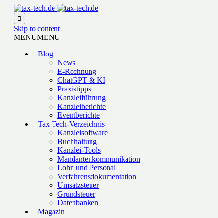

Skip to content
MENU
MENU
Blog
News
E-Rechnung
ChatGPT & KI
Praxistipps
Kanzleiführung
Kanzleiberichte
Eventberichte
Tax Tech-Verzeichnis
Kanzleisoftware
Buchhaltung
Kanzlei-Tools
Mandantenkommunikation
Lohn und Personal
Verfahrensdokumentation
Umsatzsteuer
Grundsteuer
Datenbanken
Magazin