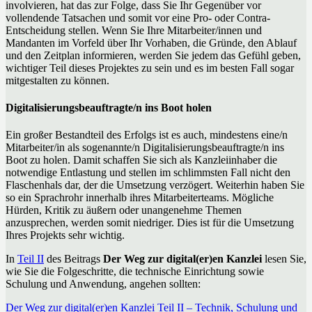
involvieren, hat das zur Folge, dass Sie Ihr Gegenüber vor
vollendende Tatsachen und somit vor eine Pro- oder Contra-
Entscheidung stellen. Wenn Sie Ihre Mitarbeiter/innen und
Mandanten im Vorfeld über Ihr Vorhaben, die Gründe, den Ablauf
und den Zeitplan informieren, werden Sie jedem das Gefühl geben,
wichtiger Teil dieses Projektes zu sein und es im besten Fall sogar
mitgestalten zu können.
Digitalisierungsbeauftragte/n ins Boot holen
Ein großer Bestandteil des Erfolgs ist es auch, mindestens eine/n
Mitarbeiter/in als sogenannte/n Digitalisierungsbeauftragte/n ins
Boot zu holen. Damit schaffen Sie sich als Kanzleiinhaber die
notwendige Entlastung und stellen im schlimmsten Fall nicht den
Flaschenhals dar, der die Umsetzung verzögert. Weiterhin haben Sie
so ein Sprachrohr innerhalb ihres Mitarbeiterteams. Mögliche
Hürden, Kritik zu äußern oder unangenehme Themen
anzusprechen, werden somit niedriger. Dies ist für die Umsetzung
Ihres Projekts sehr wichtig.
In
Teil II
des Beitrags
Der Weg zur digital(er)en Kanzlei
lesen Sie,
wie Sie die Folgeschritte, die technische Einrichtung sowie
Schulung und Anwendung, angehen sollten:
Der Weg zur digital(er)en Kanzlei Teil II – Technik, Schulung und