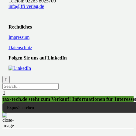
Telefon: 02263 8025700
info@ffi-verlag.de
Rechtliches
Impressum
Datenschutz
Folgen Sie uns auf LinkedIn


tax-tech.de steht zum Verkauf! Informationen für Interessen
Exposé ansehen