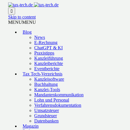

Skip to content
MENU
MENU
Blog
News
E-Rechnung
ChatGPT & KI
Praxistipps
Kanzleiführung
Kanzleiberichte
Eventberichte
Tax Tech-Verzeichnis
Kanzleisoftware
Buchhaltung
Kanzlei-Tools
Mandantenkommunikation
Lohn und Personal
Verfahrensdokumentation
Umsatzsteuer
Grundsteuer
Datenbanken
Magazin