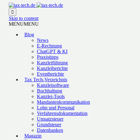

Skip to content
MENU
MENU
Blog
News
E-Rechnung
ChatGPT & KI
Praxistipps
Kanzleiführung
Kanzleiberichte
Eventberichte
Tax Tech-Verzeichnis
Kanzleisoftware
Buchhaltung
Kanzlei-Tools
Mandantenkommunikation
Lohn und Personal
Verfahrensdokumentation
Umsatzsteuer
Grundsteuer
Datenbanken
Magazin