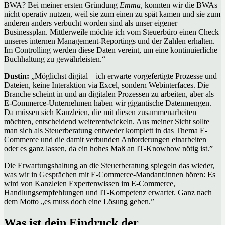
BWA? Bei meiner ersten Gründung
Emma
, konnten wir die BWAs
nicht operativ nutzen, weil sie zum einen zu spät kamen und sie zum
anderen anders verbucht worden sind als unser eigener
Businessplan. Mittlerweile möchte ich vom Steuerbüro einen Check
unseres internen Management-Reportings und der Zahlen erhalten.
Im Controlling werden diese Daten vereint, um eine kontinuierliche
Buchhaltung zu gewährleisten.“
Dustin:
„Möglichst digital – ich erwarte vorgefertigte Prozesse und
Dateien, keine Interaktion via Excel, sondern Webinterfaces. Die
Branche scheint in und an digitalen Prozessen zu arbeiten, aber als
E-Commerce-Unternehmen haben wir gigantische Datenmengen.
Da müssen sich Kanzleien, die mit diesen zusammenarbeiten
möchten, entscheidend weiterentwickeln. Aus meiner Sicht sollte
man sich als Steuerberatung entweder komplett in das Thema E-
Commerce und die damit verbunden Anforderungen einarbeiten
oder es ganz lassen, da ein hohes Maß an IT-Knowhow nötig ist.”
Die Erwartungshaltung an die Steuerberatung spiegeln das wieder,
was wir in Gesprächen mit E-Commerce-Mandant:innen hören: Es
wird von Kanzleien Expertenwissen im E-Commerce,
Handlungsempfehlungen und IT-Kompetenz erwartet. Ganz nach
dem Motto „es muss doch eine Lösung geben.”
Was ist dein Eindruck der