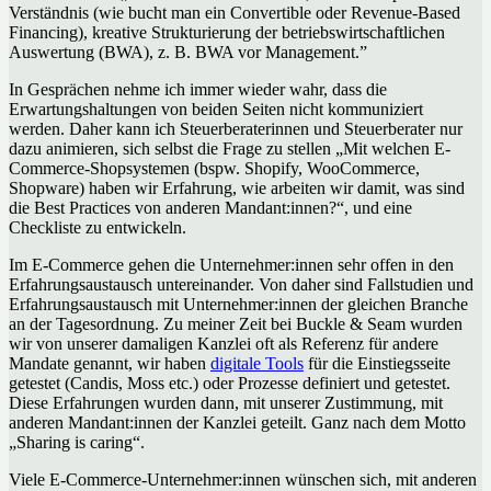
Verständnis (wie bucht man ein Convertible oder Revenue-Based
Financing), kreative Strukturierung der betriebswirtschaftlichen
Auswertung (BWA), z. B. BWA vor Management.”
In Gesprächen nehme ich immer wieder wahr, dass die
Erwartungshaltungen von beiden Seiten nicht kommuniziert
werden. Daher kann ich Steuerberaterinnen und Steuerberater nur
dazu animieren, sich selbst die Frage zu stellen „Mit welchen E-
Commerce-Shopsystemen (bspw. Shopify, WooCommerce,
Shopware) haben wir Erfahrung, wie arbeiten wir damit, was sind
die Best Practices von anderen Mandant:innen?“, und eine
Checkliste zu entwickeln.
Im E-Commerce gehen die Unternehmer:innen sehr offen in den
Erfahrungsaustausch untereinander. Von daher sind Fallstudien und
Erfahrungsaustausch mit Unternehmer:innen der gleichen Branche
an der Tagesordnung. Zu meiner Zeit bei Buckle & Seam wurden
wir von unserer damaligen Kanzlei oft als Referenz für andere
Mandate genannt, wir haben
digitale Tools
für die Einstiegsseite
getestet (Candis, Moss etc.) oder Prozesse definiert und getestet.
Diese Erfahrungen wurden dann, mit unserer Zustimmung, mit
anderen Mandant:innen der Kanzlei geteilt. Ganz nach dem Motto
„Sharing is caring“.
Viele E-Commerce-Unternehmer:innen wünschen sich, mit anderen