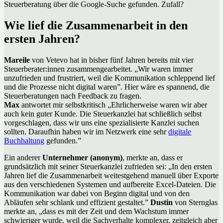
Steuerberatung über die Google-Suche gefunden. Zufall?
Wie lief die Zusammenarbeit in den
ersten Jahren?
Mareile
von Vetevo hat in bisher fünf Jahren bereits mit vier
Steuerberater:innen zusammengearbeitet. „Wir waren immer
unzufrieden und frustriert, weil die Kommunikation schleppend lief
und die Prozesse nicht digital waren”. Hier wäre es spannend, die
Steuerberatungen nach Feedback zu fragen.
Max
antwortet mir selbstkritisch „Ehrlicherweise waren wir aber
auch kein guter Kunde. Die Steuerkanzlei hat schließlich selbst
vorgeschlagen, dass wir uns eine spezialisierte Kanzlei suchen
sollten. Daraufhin haben wir im Netzwerk eine sehr
digitale
Buchhaltung
gefunden.”
Ein anderer
Unternehmer (anonym)
, merkte an, dass er
grundsätzlich mit seiner Steuerkanzlei zufrieden sei: „In den ersten
Jahren lief die Zusammenarbeit weitestgehend manuell über Exporte
aus den verschiedenen Systemen und aufbereite Excel-Dateien. Die
Kommunikation war dabei von Beginn digital und von den
Abläufen sehr schlank und effizient gestaltet.”
Dustin
von Sternglas
merkte an, „dass es mit der Zeit und dem Wachstum immer
schwieriger wurde, weil die Sachverhalte komplexer, zeitgleich aber