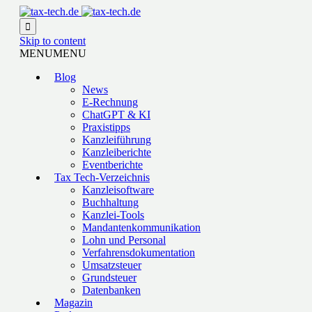

Skip to content
MENU
MENU
Blog
News
E-Rechnung
ChatGPT & KI
Praxistipps
Kanzleiführung
Kanzleiberichte
Eventberichte
Tax Tech-Verzeichnis
Kanzleisoftware
Buchhaltung
Kanzlei-Tools
Mandantenkommunikation
Lohn und Personal
Verfahrensdokumentation
Umsatzsteuer
Grundsteuer
Datenbanken
Magazin