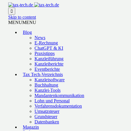

Skip to content
MENU
MENU
Blog
News
E-Rechnung
ChatGPT & KI
Praxistipps
Kanzleiführung
Kanzleiberichte
Eventberichte
Tax Tech-Verzeichnis
Kanzleisoftware
Buchhaltung
Kanzlei-Tools
Mandantenkommunikation
Lohn und Personal
Verfahrensdokumentation
Umsatzsteuer
Grundsteuer
Datenbanken
Magazin