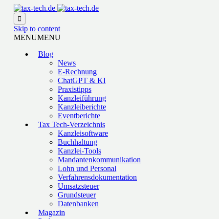

Skip to content
MENU
MENU
Blog
News
E-Rechnung
ChatGPT & KI
Praxistipps
Kanzleiführung
Kanzleiberichte
Eventberichte
Tax Tech-Verzeichnis
Kanzleisoftware
Buchhaltung
Kanzlei-Tools
Mandantenkommunikation
Lohn und Personal
Verfahrensdokumentation
Umsatzsteuer
Grundsteuer
Datenbanken
Magazin