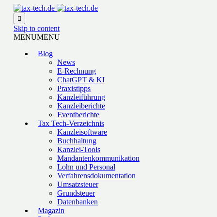

Skip to content
MENU
MENU
Blog
News
E-Rechnung
ChatGPT & KI
Praxistipps
Kanzleiführung
Kanzleiberichte
Eventberichte
Tax Tech-Verzeichnis
Kanzleisoftware
Buchhaltung
Kanzlei-Tools
Mandantenkommunikation
Lohn und Personal
Verfahrensdokumentation
Umsatzsteuer
Grundsteuer
Datenbanken
Magazin