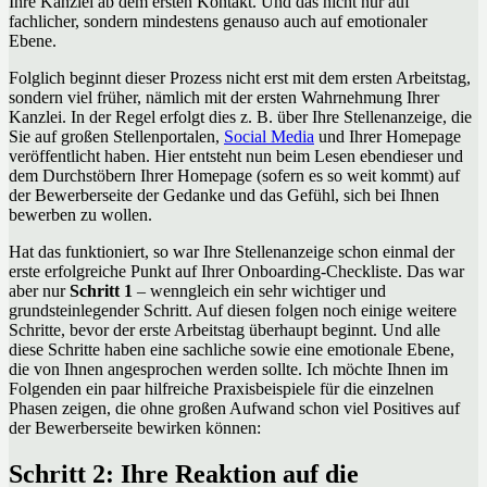
Ihre Kanzlei ab dem ersten Kontakt. Und das nicht nur auf
fachlicher, sondern mindestens genauso auch auf emotionaler
Ebene.
Folglich beginnt dieser Prozess nicht erst mit dem ersten Arbeitstag,
sondern viel früher, nämlich mit der ersten Wahrnehmung Ihrer
Kanzlei. In der Regel erfolgt dies z. B. über Ihre Stellenanzeige, die
Sie auf großen Stellenportalen,
Social Media
und Ihrer Homepage
veröffentlicht haben. Hier entsteht nun beim Lesen ebendieser und
dem Durchstöbern Ihrer Homepage (sofern es so weit kommt) auf
der Bewerberseite der Gedanke und das Gefühl, sich bei Ihnen
bewerben zu wollen.
Hat das funktioniert, so war Ihre Stellenanzeige schon einmal der
erste erfolgreiche Punkt auf Ihrer Onboarding-Checkliste. Das war
aber nur
Schritt 1
– wenngleich ein sehr wichtiger und
grundsteinlegender Schritt. Auf diesen folgen noch einige weitere
Schritte, bevor der erste Arbeitstag überhaupt beginnt. Und alle
diese Schritte haben eine sachliche sowie eine emotionale Ebene,
die von Ihnen angesprochen werden sollte. Ich möchte Ihnen im
Folgenden ein paar hilfreiche Praxisbeispiele für die einzelnen
Phasen zeigen, die ohne großen Aufwand schon viel Positives auf
der Bewerberseite bewirken können:
Schritt 2: Ihre Reaktion auf die