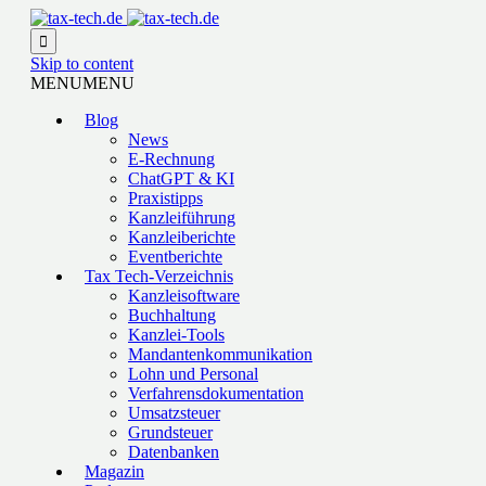

Skip to content
MENU
MENU
Blog
News
E-Rechnung
ChatGPT & KI
Praxistipps
Kanzleiführung
Kanzleiberichte
Eventberichte
Tax Tech-Verzeichnis
Kanzleisoftware
Buchhaltung
Kanzlei-Tools
Mandantenkommunikation
Lohn und Personal
Verfahrensdokumentation
Umsatzsteuer
Grundsteuer
Datenbanken
Magazin