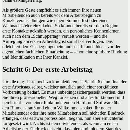
banal es klingen mag.
Als größere Geste empfiehlt es sich immer, Ihre neuen
Mitarbeitenden auch bereits vor dem Arbeitsbeginn zu
Kanzleiveranstaltungen wie einem Sommerfest oder einer
Weihnachtsfeier einzuladen. So können bereits vor dem Beginn
erste Kontakte geknüpft werden, ein persönliches Kennenlernen
auch nach dem „Schnuppertag“ vertieft werden – und die
Aufregung am ersten Arbeitstag ist somit fast verflogen. Das
erleichtert den Einstieg ungemein und schafft auch hier – vor der
eigentlichen fachlichen Einarbeitung – schon eine spürbare Bindung
und Identifikation mit Ihrer Kanzlei.
Schritt 6: Der erste Arbeitstag
Um die o. g. Liste noch zu komplettieren, ist Schritt 6 dann final der
erste Arbeitstag selbst, welcher natürlich auch einer sorgfältigen
Vorbereitung bedarf. Es muss unbedingt sichergestellt werden, dass
Sie Ihren professionellen Weg fortsetzen und alles funktioniert und
bereitsteht – von einer funktionierenden Hard- und Software über
den Blumenstrauß und einem Willkommenspaket. Ihr neuer
Mitarbeitender oder ihre neue Mitarbeiterin soll nicht den Eindruck
erlangen, dass es zwar professionell begann, nun aber ernüchternd
fortgesetzt wird. Nichts ist demotivierender, als wenn am ersten
Arbeitstag der Eindruck entsteht, dass niemand mit dem Start des