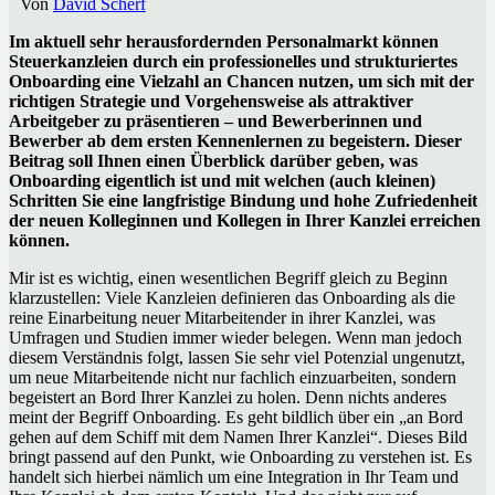
Von
David Scherf
Im aktuell sehr herausfordernden Personalmarkt können
Steuerkanzleien durch ein professionelles und strukturiertes
Onboarding eine Vielzahl an Chancen nutzen, um sich mit der
richtigen Strategie und Vorgehensweise als attraktiver
Arbeitgeber zu präsentieren – und Bewerberinnen und
Bewerber ab dem ersten Kennenlernen zu begeistern. Dieser
Beitrag soll Ihnen einen Überblick darüber geben, was
Onboarding eigentlich ist und mit welchen (auch kleinen)
Schritten Sie eine langfristige Bindung und hohe Zufriedenheit
der neuen Kolleginnen und Kollegen in Ihrer Kanzlei erreichen
können.
Mir ist es wichtig, einen wesentlichen Begriff gleich zu Beginn
klarzustellen: Viele Kanzleien definieren das Onboarding als die
reine Einarbeitung neuer Mitarbeitender in ihrer Kanzlei, was
Umfragen und Studien immer wieder belegen. Wenn man jedoch
diesem Verständnis folgt, lassen Sie sehr viel Potenzial ungenutzt,
um neue Mitarbeitende nicht nur fachlich einzuarbeiten, sondern
begeistert an Bord Ihrer Kanzlei zu holen. Denn nichts anderes
meint der Begriff Onboarding. Es geht bildlich über ein „an Bord
gehen auf dem Schiff mit dem Namen Ihrer Kanzlei“. Dieses Bild
bringt passend auf den Punkt, wie Onboarding zu verstehen ist. Es
handelt sich hierbei nämlich um eine Integration in Ihr Team und