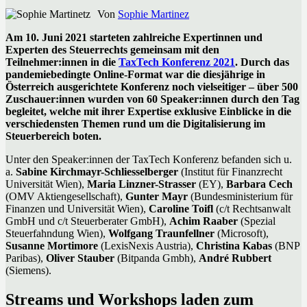
Von
Sophie Martinez
Am 10. Juni 2021 starteten zahlreiche Expertinnen und
Experten des Steuerrechts gemeinsam mit den
Teilnehmer:innen in die
TaxTech Konferenz 2021
. Durch das
pandemiebedingte Online-Format war die diesjährige in
Österreich ausgerichtete Konferenz noch vielseitiger – über 500
Zuschauer:innen wurden von 60 Speaker:innen durch den Tag
begleitet, welche mit ihrer Expertise exklusive Einblicke in die
verschiedensten Themen rund um die Digitalisierung im
Steuerbereich boten.
Unter den Speaker:innen der TaxTech Konferenz befanden sich u.
a.
Sabine Kirchmayr-Schliesselberger
(Institut für Finanzrecht
Universität Wien),
Maria Linzner-Strasser
(EY),
Barbara Cech
(OMV Aktiengesellschaft),
Gunter Mayr
(Bundesministerium für
Finanzen und Universität Wien),
Caroline Toifl
(c/t Rechtsanwalt
GmbH und c/t Steuerberater GmbH),
Achim Raaber
(Spezial
Steuerfahndung Wien),
Wolfgang Traunfellner
(Microsoft),
Susanne Mortimore
(LexisNexis Austria),
Christina Kabas
(BNP
Paribas),
Oliver Stauber
(Bitpanda Gmbh),
André Rubbert
(Siemens).
Streams und Workshops laden zum