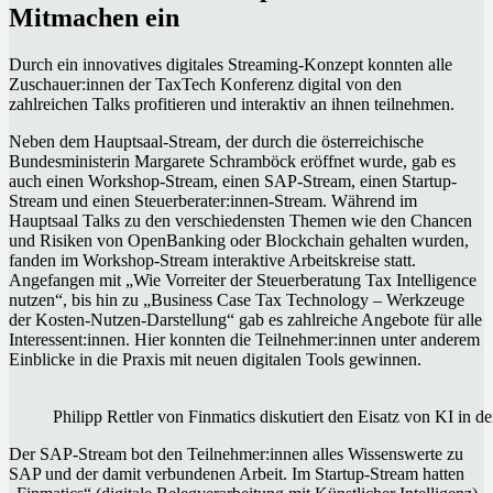
Mitmachen ein
Durch ein innovatives digitales Streaming-Konzept konnten alle
Zuschauer:innen der TaxTech Konferenz digital von den
zahlreichen Talks profitieren und interaktiv an ihnen teilnehmen.
Neben dem Hauptsaal-Stream, der durch die österreichische
Bundesministerin Margarete Schramböck eröffnet wurde, gab es
auch einen Workshop-Stream, einen SAP-Stream, einen Startup-
Stream und einen Steuerberater:innen-Stream. Während im
Hauptsaal Talks zu den verschiedensten Themen wie den Chancen
und Risiken von OpenBanking oder Blockchain gehalten wurden,
fanden im Workshop-Stream interaktive Arbeitskreise statt.
Angefangen mit „Wie Vorreiter der Steuerberatung Tax Intelligence
nutzen“, bis hin zu „Business Case Tax Technology – Werkzeuge
der Kosten-Nutzen-Darstellung“ gab es zahlreiche Angebote für alle
Interessent:innen. Hier konnten die Teilnehmer:innen unter anderem
Einblicke in die Praxis mit neuen digitalen Tools gewinnen.
Philipp Rettler von Finmatics diskutiert den Eisatz von KI in 
Der SAP-Stream bot den Teilnehmer:innen alles Wissenswerte zu
SAP und der damit verbundenen Arbeit. Im Startup-Stream hatten