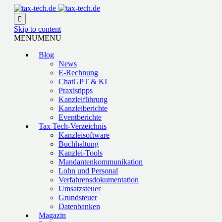

Skip to content
MENU
MENU
Blog
News
E-Rechnung
ChatGPT & KI
Praxistipps
Kanzleiführung
Kanzleiberichte
Eventberichte
Tax Tech-Verzeichnis
Kanzleisoftware
Buchhaltung
Kanzlei-Tools
Mandantenkommunikation
Lohn und Personal
Verfahrensdokumentation
Umsatzsteuer
Grundsteuer
Datenbanken
Magazin