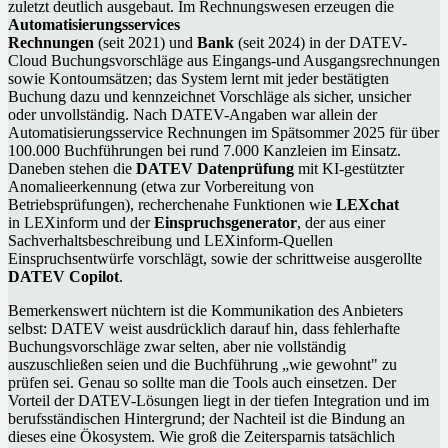
zuletzt deutlich ausgebaut. Im Rechnungswesen erzeugen die
Automatisierungsservices
Rechnungen
(seit 2021) und
Bank
(seit 2024) in der DATEV-
Cloud Buchungsvorschläge aus Eingangs-und Ausgangsrechnungen
sowie Kontoumsätzen; das System lernt mit jeder bestätigten
Buchung dazu und kennzeichnet Vorschläge als sicher, unsicher
oder unvollständig. Nach DATEV-Angaben war allein der
Automatisierungsservice Rechnungen im Spätsommer 2025 für über
100.000 Buchführungen bei rund 7.000 Kanzleien im Einsatz.
Daneben stehen die
DATEV Datenprüfung
mit KI-gestützter
Anomalieerkennung (etwa zur Vorbereitung von
Betriebsprüfungen), recherchenahe Funktionen wie
LEXchat
in LEXinform und der
Einspruchsgenerator
, der aus einer
Sachverhaltsbeschreibung und LEXinform-Quellen
Einspruchsentwürfe vorschlägt, sowie der schrittweise ausgerollte
DATEV Copilot
.
Bemerkenswert nüchtern ist die Kommunikation des Anbieters
selbst: DATEV weist ausdrücklich darauf hin, dass fehlerhafte
Buchungsvorschläge zwar selten, aber nie vollständig
auszuschließen seien und die Buchführung „wie gewohnt" zu
prüfen sei. Genau so sollte man die Tools auch einsetzen. Der
Vorteil der DATEV-Lösungen liegt in der tiefen Integration und im
berufsständischen Hintergrund; der Nachteil ist die Bindung an
dieses eine Ökosystem. Wie groß die Zeitersparnis tatsächlich