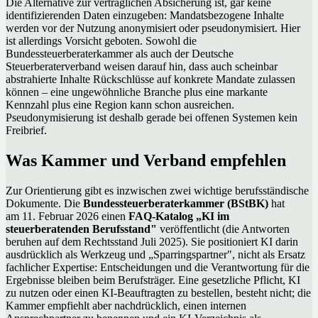
Die Alternative zur vertraglichen Absicherung ist, gar keine
identifizierenden Daten einzugeben: Mandatsbezogene Inhalte
werden vor der Nutzung anonymisiert oder pseudonymisiert. Hier
ist allerdings Vorsicht geboten. Sowohl die
Bundessteuerberaterkammer als auch der Deutsche
Steuerberaterverband weisen darauf hin, dass auch scheinbar
abstrahierte Inhalte Rückschlüsse auf konkrete Mandate zulassen
können – eine ungewöhnliche Branche plus eine markante
Kennzahl plus eine Region kann schon ausreichen.
Pseudonymisierung ist deshalb gerade bei offenen Systemen kein
Freibrief.
Was Kammer und Verband empfehlen
Zur Orientierung gibt es inzwischen zwei wichtige berufsständische
Dokumente. Die
Bundessteuerberaterkammer (BStBK)
hat
am 11. Februar 2026 einen
FAQ-Katalog „KI im
steuerberatenden Berufsstand"
veröffentlicht (die Antworten
beruhen auf dem Rechtsstand Juli 2025). Sie positioniert KI darin
ausdrücklich als Werkzeug und „Sparringspartner", nicht als Ersatz
fachlicher Expertise: Entscheidungen und die Verantwortung für die
Ergebnisse bleiben beim Berufsträger. Eine gesetzliche Pflicht, KI
zu nutzen oder einen KI-Beauftragten zu bestellen, besteht nicht; die
Kammer empfiehlt aber nachdrücklich, einen internen