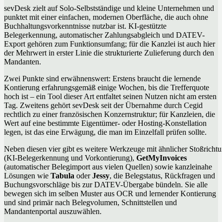
sevDesk zielt auf Solo-Selbstständige und kleine Unternehmen und
punktet mit einer einfachen, modernen Oberfläche, die auch ohne
Buchhaltungsvorkenntnisse nutzbar ist. KI-gestützte
Belegerkennung, automatischer Zahlungsabgleich und DATEV-
Export gehören zum Funktionsumfang; für die Kanzlei ist auch hier
der Mehrwert in erster Linie die strukturierte Zulieferung durch den
Mandanten.
Zwei Punkte sind erwähnenswert: Erstens braucht die lernende
Kontierung erfahrungsgemäß einige Wochen, bis die Trefferquote
hoch ist – ein Tool dieser Art entfaltet seinen Nutzen nicht am ersten
Tag. Zweitens gehört sevDesk seit der Übernahme durch Cegid
rechtlich zu einer französischen Konzernstruktur; für Kanzleien, die
Wert auf eine bestimmte Eigentümer- oder Hosting-Konstellation
legen, ist das eine Erwägung, die man im Einzelfall prüfen sollte.
Neben diesen vier gibt es weitere Werkzeuge mit ähnlicher Stoßricht
(KI-Belegerkennung und Vorkontierung),
GetMyInvoices
(automatischer Belegimport aus vielen Quellen) sowie kanzleinahe
Lösungen wie
Tabula
oder
Jessy
, die Belegstatus, Rückfragen und
Buchungsvorschläge bis zur DATEV-Übergabe bündeln. Sie alle
bewegen sich im selben Muster aus OCR und lernender Kontierung
und sind primär nach Belegvolumen, Schnittstellen und
Mandantenportal auszuwählen.