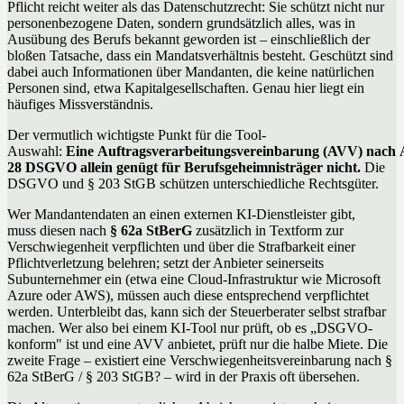
Pflicht reicht weiter als das Datenschutzrecht: Sie schützt nicht nur
personenbezogene Daten, sondern grundsätzlich alles, was in
Ausübung des Berufs bekannt geworden ist – einschließlich der
bloßen Tatsache, dass ein Mandatsverhältnis besteht. Geschützt sind
dabei auch Informationen über Mandanten, die keine natürlichen
Personen sind, etwa Kapitalgesellschaften. Genau hier liegt ein
häufiges Missverständnis.
Der vermutlich wichtigste Punkt für die Tool-
Auswahl:
Eine Auftragsverarbeitungsvereinbarung (AVV) nach 
28 DSGVO allein genügt für Berufsgeheimnisträger nicht.
Die
DSGVO und § 203 StGB schützen unterschiedliche Rechtsgüter.
Wer Mandantendaten an einen externen KI-Dienstleister gibt,
muss diesen nach
§ 62a StBerG
zusätzlich in Textform zur
Verschwiegenheit verpflichten und über die Strafbarkeit einer
Pflichtverletzung belehren; setzt der Anbieter seinerseits
Subunternehmer ein (etwa eine Cloud-Infrastruktur wie Microsoft
Azure oder AWS), müssen auch diese entsprechend verpflichtet
werden. Unterbleibt das, kann sich der Steuerberater selbst strafbar
machen. Wer also bei einem KI-Tool nur prüft, ob es „DSGVO-
konform" ist und eine AVV anbietet, prüft nur die halbe Miete. Die
zweite Frage – existiert eine Verschwiegenheitsvereinbarung nach §
62a StBerG / § 203 StGB? – wird in der Praxis oft übersehen.