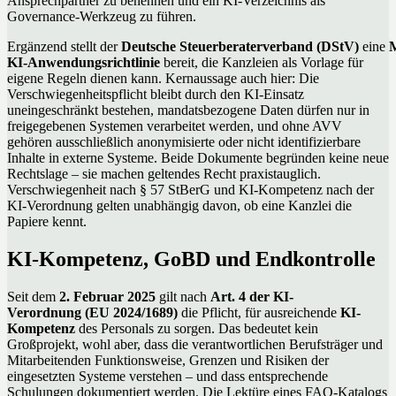
Ansprechpartner zu benennen und ein KI-Verzeichnis als
Governance-Werkzeug zu führen.
Ergänzend stellt der
Deutsche Steuerberaterverband (DStV)
eine
M
KI-Anwendungsrichtlinie
bereit, die Kanzleien als Vorlage für
eigene Regeln dienen kann. Kernaussage auch hier: Die
Verschwiegenheitspflicht bleibt durch den KI-Einsatz
uneingeschränkt bestehen, mandatsbezogene Daten dürfen nur in
freigegebenen Systemen verarbeitet werden, und ohne AVV
gehören ausschließlich anonymisierte oder nicht identifizierbare
Inhalte in externe Systeme. Beide Dokumente begründen keine neue
Rechtslage – sie machen geltendes Recht praxistauglich.
Verschwiegenheit nach § 57 StBerG und KI-Kompetenz nach der
KI-Verordnung gelten unabhängig davon, ob eine Kanzlei die
Papiere kennt.
KI-Kompetenz, GoBD und Endkontrolle
Seit dem
2. Februar 2025
gilt nach
Art. 4 der KI-
Verordnung (EU 2024/1689)
die Pflicht, für ausreichende
KI-
Kompetenz
des Personals zu sorgen. Das bedeutet kein
Großprojekt, wohl aber, dass die verantwortlichen Berufsträger und
Mitarbeitenden Funktionsweise, Grenzen und Risiken der
eingesetzten Systeme verstehen – und dass entsprechende
Schulungen dokumentiert werden. Die Lektüre eines FAQ-Katalogs