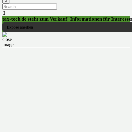


tax-tech.de steht zum Verkauf! Informationen für Interessen
Exposé ansehen