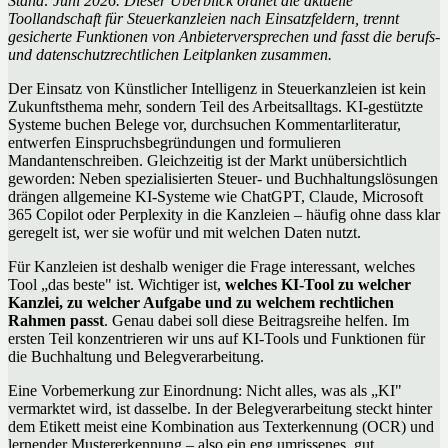
Stand: Juni 2026. Dieser Überblick ordnet die aktuelle
Toollandschaft für Steuerkanzleien nach Einsatzfeldern, trennt
gesicherte Funktionen von Anbieterversprechen und fasst die berufs-
und datenschutzrechtlichen Leitplanken zusammen.
Der Einsatz von Künstlicher Intelligenz in Steuerkanzleien ist kein
Zukunftsthema mehr, sondern Teil des Arbeitsalltags. KI-gestützte
Systeme buchen Belege vor, durchsuchen Kommentarliteratur,
entwerfen Einspruchsbegründungen und formulieren
Mandantenschreiben. Gleichzeitig ist der Markt unübersichtlich
geworden: Neben spezialisierten Steuer- und Buchhaltungslösungen
drängen allgemeine KI-Systeme wie ChatGPT, Claude, Microsoft
365 Copilot oder Perplexity in die Kanzleien – häufig ohne dass klar
geregelt ist, wer sie wofür und mit welchen Daten nutzt.
Für Kanzleien ist deshalb weniger die Frage interessant, welches
Tool „das beste" ist. Wichtiger ist,
welches KI-Tool zu welcher
Kanzlei, zu welcher Aufgabe und zu welchem rechtlichen
Rahmen passt
. Genau dabei soll diese Beitragsreihe helfen.
Im
ersten Teil konzentrieren wir uns auf KI-Tools und Funktionen für
die Buchhaltung und Belegverarbeitung.
Eine Vorbemerkung zur Einordnung: Nicht alles, was als „KI"
vermarktet wird, ist dasselbe. In der Belegverarbeitung steckt hinter
dem Etikett meist eine Kombination aus Texterkennung (OCR) und
lernender Mustererkennung – also ein eng umrissenes, gut