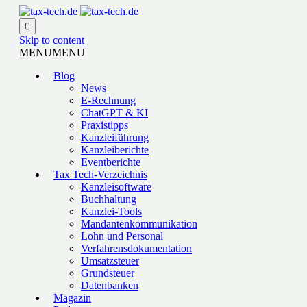

Skip to content
MENU
MENU
Blog
News
E-Rechnung
ChatGPT & KI
Praxistipps
Kanzleiführung
Kanzleiberichte
Eventberichte
Tax Tech-Verzeichnis
Kanzleisoftware
Buchhaltung
Kanzlei-Tools
Mandantenkommunikation
Lohn und Personal
Verfahrensdokumentation
Umsatzsteuer
Grundsteuer
Datenbanken
Magazin