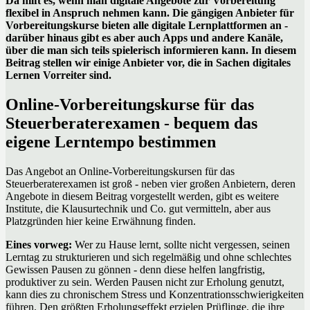
Da hilft es, wenn man digitale Angebote zur Vorbereitung
flexibel in Anspruch nehmen kann. Die gängigen Anbieter für
Vorbereitungskurse bieten alle digitale Lernplattformen an -
darüber hinaus gibt es aber auch Apps und andere Kanäle,
über die man sich teils spielerisch informieren kann. In diesem
Beitrag stellen wir einige Anbieter vor, die in Sachen digitales
Lernen Vorreiter sind.
Online-Vorbereitungskurse für das
Steuerberaterexamen - bequem das
eigene Lerntempo bestimmen
Das Angebot an Online-Vorbereitungskursen für das
Steuerberaterexamen ist groß - neben vier großen Anbietern, deren
Angebote in diesem Beitrag vorgestellt werden, gibt es weitere
Institute, die Klausurtechnik und Co. gut vermitteln, aber aus
Platzgründen hier keine Erwähnung finden.
Eines vorweg:
Wer zu Hause lernt, sollte nicht vergessen, seinen
Lerntag zu strukturieren und sich regelmäßig und ohne schlechtes
Gewissen Pausen zu gönnen - denn diese helfen langfristig,
produktiver zu sein. Werden Pausen nicht zur Erholung genutzt,
kann dies zu chronischem Stress und Konzentrationsschwierigkeiten
führen. Den größten Erholungseffekt erzielen Prüflinge, die ihre