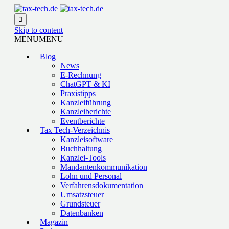

Skip to content
MENU
MENU
Blog
News
E-Rechnung
ChatGPT & KI
Praxistipps
Kanzleiführung
Kanzleiberichte
Eventberichte
Tax Tech-Verzeichnis
Kanzleisoftware
Buchhaltung
Kanzlei-Tools
Mandantenkommunikation
Lohn und Personal
Verfahrensdokumentation
Umsatzsteuer
Grundsteuer
Datenbanken
Magazin