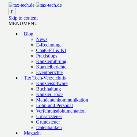

Skip to content
MENU
MENU
Blog
News
E-Rechnung
ChatGPT & KI
Praxistipps
Kanzleiführung
Kanzleiberichte
Eventberichte
Tax Tech-Verzeichnis
Kanzleisoftware
Buchhaltung
Kanzlei-Tools
Mandantenkommunikation
Lohn und Personal
Verfahrensdokumentation
Umsatzsteuer
Grundsteuer
Datenbanken
Magazin