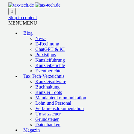

Skip to content
MENU
MENU
Blog
News
E-Rechnung
ChatGPT & KI
Praxistipps
Kanzleiführung
Kanzleiberichte
Eventberichte
Tax Tech-Verzeichnis
Kanzleisoftware
Buchhaltung
Kanzlei-Tools
Mandantenkommunikation
Lohn und Personal
Verfahrensdokumentation
Umsatzsteuer
Grundsteuer
Datenbanken
Magazin