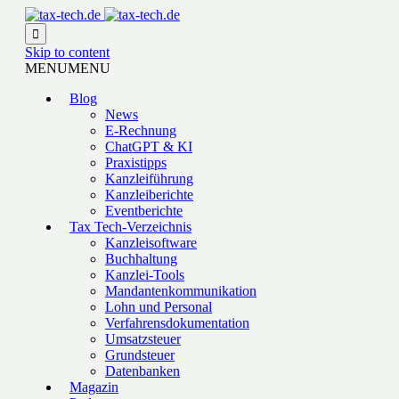

Skip to content
MENU
MENU
Blog
News
E-Rechnung
ChatGPT & KI
Praxistipps
Kanzleiführung
Kanzleiberichte
Eventberichte
Tax Tech-Verzeichnis
Kanzleisoftware
Buchhaltung
Kanzlei-Tools
Mandantenkommunikation
Lohn und Personal
Verfahrensdokumentation
Umsatzsteuer
Grundsteuer
Datenbanken
Magazin