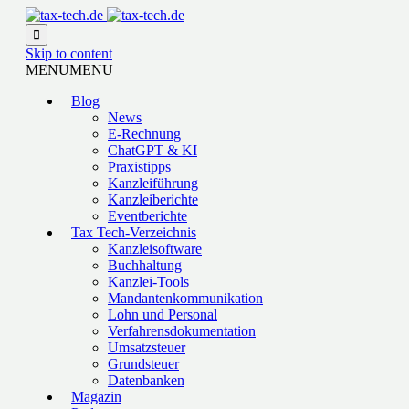

Skip to content
MENU
MENU
Blog
News
E-Rechnung
ChatGPT & KI
Praxistipps
Kanzleiführung
Kanzleiberichte
Eventberichte
Tax Tech-Verzeichnis
Kanzleisoftware
Buchhaltung
Kanzlei-Tools
Mandantenkommunikation
Lohn und Personal
Verfahrensdokumentation
Umsatzsteuer
Grundsteuer
Datenbanken
Magazin