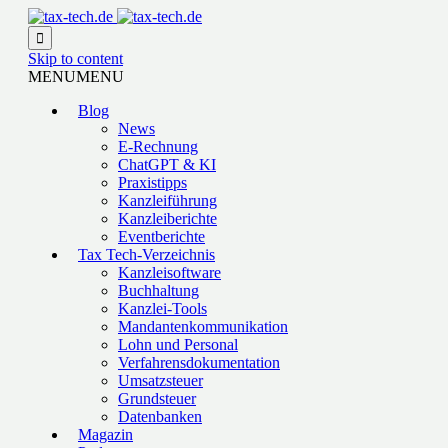

Skip to content
MENU
MENU
Blog
News
E-Rechnung
ChatGPT & KI
Praxistipps
Kanzleiführung
Kanzleiberichte
Eventberichte
Tax Tech-Verzeichnis
Kanzleisoftware
Buchhaltung
Kanzlei-Tools
Mandantenkommunikation
Lohn und Personal
Verfahrensdokumentation
Umsatzsteuer
Grundsteuer
Datenbanken
Magazin