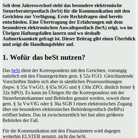
Seit dem Jahreswechsel steht das besondere elektronische
Steuerberaterpostfach (beSt) für die Kommunikation mit den
Gerichten zur Verfügung. Erste Rechtsfragen sind bereits
entschieden. Eine Übertragung der Erfahrungen mit dem
besonderen elektronischen Anwaltspostfach (beA) zeigt, wo im
Übrigen Haftungsfallen lauern und wo deshalb
Aufmerksamkeit gefragt ist. Dieser Beitrag gibt einen Überblick
und zeigt die Handlungsfelder auf.
1. Wofür das beSt nutzen?
Das
beSt
dient der Korrespondenz mit den Gerichten, vorrangig
natürlich mit den Finanzgerichten gem. § 52a FGO. Gleichlautende
Vorschriften finden sich aber in sämtlichen Prozessordnungen
(bspw. § 55a VwGO, § 65a SGG und § 130a ZPO, ähnlich ferner §
32a StPO). Es kann im Übrigen für die Korrespondenz mit der
Steuerberaterkammer und Behörden genutzt werden, soweit diese
gem. § 3a VwVfG oder § 36a SGB I einen elektronischen Zugang
über ein besonderes elektronisches Behördenpostfach (beBPo)
eröffnet haben. Das ist zwischenzeitlich bei fast allen größeren
Behörden der Fall.
Für die Kommunikation mit den Finanzämtern wird dagegen
weiterhin ELSTER genutzt, nicht das beSt.