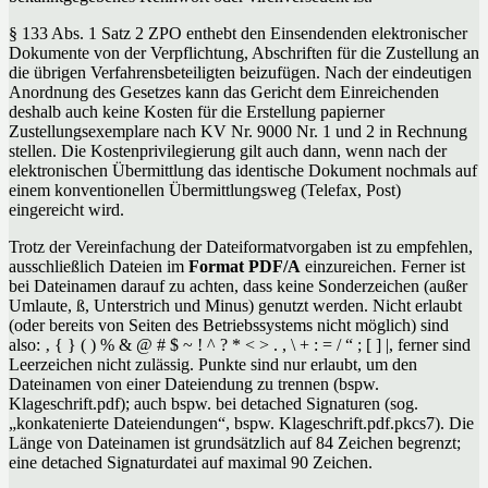
§ 133 Abs. 1 Satz 2 ZPO enthebt den Einsendenden elektronischer
Dokumente von der Verpflichtung, Abschriften für die Zustellung an
die übrigen Verfahrensbeteiligten beizufügen. Nach der eindeutigen
Anordnung des Gesetzes kann das Gericht dem Einreichenden
deshalb auch keine Kosten für die Erstellung papierner
Zustellungsexemplare nach KV Nr. 9000 Nr. 1 und 2 in Rechnung
stellen. Die Kostenprivilegierung gilt auch dann, wenn nach der
elektronischen Übermittlung das identische Dokument nochmals auf
einem konventionellen Übermittlungsweg (Telefax, Post)
eingereicht wird.
Trotz der Vereinfachung der Dateiformatvorgaben ist zu empfehlen,
ausschließlich Dateien im
Format PDF/A
einzureichen. Ferner ist
bei Dateinamen darauf zu achten, dass keine Sonderzeichen (außer
Umlaute, ß, Unterstrich und Minus) genutzt werden. Nicht erlaubt
(oder bereits von Seiten des Betriebssystems nicht möglich) sind
also: ‚ { } ( ) % & @ # $ ~ ! ^ ? * < > . , \ + : = / “ ; [ ] |, ferner sind
Leerzeichen nicht zulässig. Punkte sind nur erlaubt, um den
Dateinamen von einer Dateiendung zu trennen (bspw.
Klageschrift.pdf); auch bspw. bei detached Signaturen (sog.
„konkatenierte Dateiendungen“, bspw. Klageschrift.pdf.pkcs7). Die
Länge von Dateinamen ist grundsätzlich auf 84 Zeichen begrenzt;
eine detached Signaturdatei auf maximal 90 Zeichen.