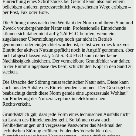
Einreichung eines Schriftstücks bei Gericht kann also auf einem
beliebigen anderen prozessrechtlich vorgesehenen Wege erfolgen –
per Post, Fax oder Bote.
Die Störung muss nach dem Wortlaut der Norm und ihrem Sinn und
Zweck vorübergehender Natur sein. Professionelle Einreichende
können sich daher nicht auf § 52d FGO berufen, wenn ein
zugelassener Übermittlungsweg noch gar nicht in Betrieb
genommen oder eingerichtet worden ist, selbst wenn dies kurz vor
Eintritt der aktiven Nutzungspflicht noch in Angriff genommen, aber
nicht abgeschlossen ist. § 52d S. 3-4 FGO kann daher keine
Nachlässigkeit absichern. Der vermeidbare Grundfehler war daher,
in der Einführungsphase des beSt, schlicht den Kopf in den Sand zu
stecken.
Die Ursache der Störung muss technischer Natur sein. Diese kann
auch aus der Sphäre des Einreichenden stammen. Der Gesetzgeber
beabsichtigt durch diese Norm gerade eine „prozessuale Wohltat“
zur Förderung der Nutzerakzeptanz im elektronischen
Rechtsverkehr.
Grundsätzlich gilt, dass jede Form eines technischen Ausfalls nicht
zu Lasten des Einreichenden geht. So können etwa auch
Fehlbedienungen und vergessene Passwörter das Merkmal der
technischen Störung erfüllen. Fehlendes Verschulden des