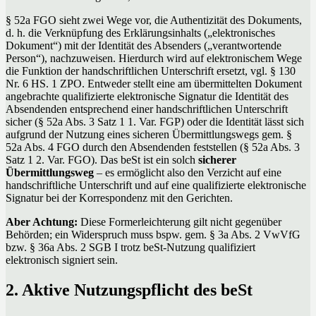
§ 52a FGO sieht zwei Wege vor, die Authentizität des Dokuments,
d. h. die Verknüpfung des Erklärungsinhalts („elektronisches
Dokument“) mit der Identität des Absenders („verantwortende
Person“), nachzuweisen. Hierdurch wird auf elektronischem Wege
die Funktion der handschriftlichen Unterschrift ersetzt, vgl. § 130
Nr. 6 HS. 1 ZPO. Entweder stellt eine am übermittelten Dokument
angebrachte qualifizierte elektronische Signatur die Identität des
Absendenden entsprechend einer handschriftlichen Unterschrift
sicher (§ 52a Abs. 3 Satz 1 1. Var. FGP) oder die Identität lässt sich
aufgrund der Nutzung eines sicheren Übermittlungswegs gem. §
52a Abs. 4 FGO durch den Absendenden feststellen (§ 52a Abs. 3
Satz 1 2. Var. FGO). Das beSt ist ein solch
sicherer
Übermittlungsweg
– es ermöglicht also den Verzicht auf eine
handschriftliche Unterschrift und auf eine qualifizierte elektronische
Signatur bei der Korrespondenz mit den Gerichten.
Aber Achtung:
Diese Formerleichterung gilt nicht gegenüber
Behörden; ein Widerspruch muss bspw. gem. § 3a Abs. 2 VwVfG
bzw. § 36a Abs. 2 SGB I trotz beSt-Nutzung qualifiziert
elektronisch signiert sein.
2. Aktive Nutzungspflicht des beSt