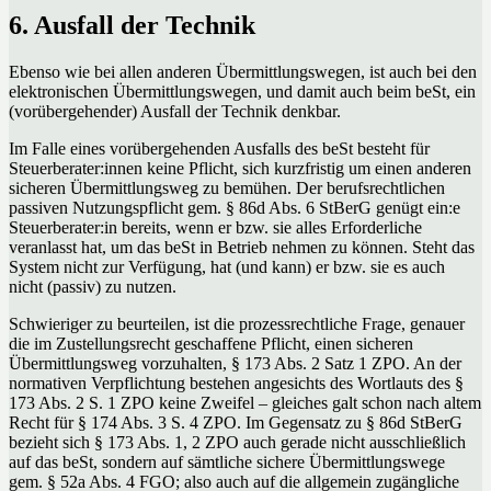
6. Ausfall der Technik
Ebenso wie bei allen anderen Übermittlungswegen, ist auch bei den
elektronischen Übermittlungswegen, und damit auch beim beSt, ein
(vorübergehender) Ausfall der Technik denkbar.
Im Falle eines vorübergehenden Ausfalls des beSt besteht für
Steuerberater:innen keine Pflicht, sich kurzfristig um einen anderen
sicheren Übermittlungsweg zu bemühen. Der berufsrechtlichen
passiven Nutzungspflicht gem. § 86d Abs. 6 StBerG genügt ein:e
Steuerberater:in bereits, wenn er bzw. sie alles Erforderliche
veranlasst hat, um das beSt in Betrieb nehmen zu können. Steht das
System nicht zur Verfügung, hat (und kann) er bzw. sie es auch
nicht (passiv) zu nutzen.
Schwieriger zu beurteilen, ist die prozessrechtliche Frage, genauer
die im Zustellungsrecht geschaffene Pflicht, einen sicheren
Übermittlungsweg vorzuhalten, § 173 Abs. 2 Satz 1 ZPO. An der
normativen Verpflichtung bestehen angesichts des Wortlauts des §
173 Abs. 2 S. 1 ZPO keine Zweifel – gleiches galt schon nach altem
Recht für § 174 Abs. 3 S. 4 ZPO. Im Gegensatz zu § 86d StBerG
bezieht sich § 173 Abs. 1, 2 ZPO auch gerade nicht ausschließlich
auf das beSt, sondern auf sämtliche sichere Übermittlungswege
gem. § 52a Abs. 4 FGO; also auch auf die allgemein zugängliche