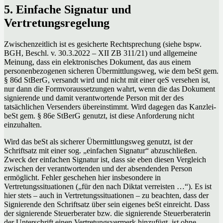
5. Einfache Signatur und
Vertretungsregelung
Zwischenzeitlich ist es gesicherte Rechtsprechung (siehe bspw.
BGH, Beschl. v. 30.3.2022 – XII ZB 311/21) und allgemeine
Meinung, dass ein elektronisches Dokument, das aus einem
personenbezogenen sicheren Übermittlungsweg, wie dem beSt gem.
§ 86d StBerG, versandt wird und nicht mit einer qeS versehen ist,
nur dann die Formvoraussetzungen wahrt, wenn die das Dokument
signierende und damit verantwortende Person mit der des
tatsächlichen Versenders übereinstimmt. Wird dagegen das Kanzlei-
beSt gem. § 86e StBerG genutzt, ist diese Anforderung nicht
einzuhalten.
Wird das beSt als sicherer Übermittlungsweg genutzt, ist der
Schriftsatz mit einer sog. „einfachen Signatur“ abzuschließen.
Zweck der einfachen Signatur ist, dass sie eben diesen Vergleich
zwischen der verantwortenden und der absendenden Person
ermöglicht. Fehler geschehen hier insbesondere in
Vertretungssituationen („für den nach Diktat verreisten …“). Es ist
hier stets – auch in Vertretungssituationen – zu beachten, dass der
Signierende den Schriftsatz über sein eigenes beSt einreicht. Dass
der signierende Steuerberater bzw. die signierende Steuerberaterin
der Unterschrift einen Vertretungsvermerk hinzufügt, ist ohne