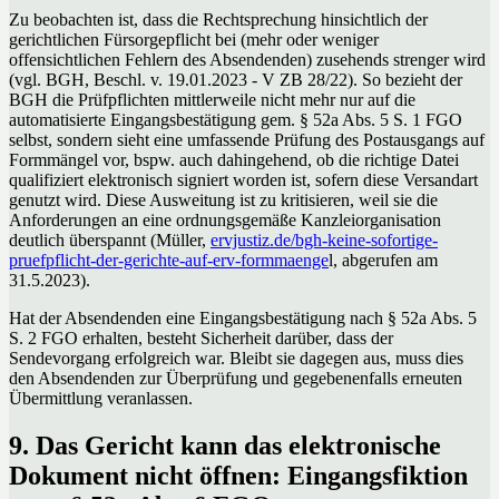
Zu beobachten ist, dass die Rechtsprechung hinsichtlich der
gerichtlichen Fürsorgepflicht bei (mehr oder weniger
offensichtlichen Fehlern des Absendenden) zusehends strenger wird
(vgl. BGH, Beschl. v. 19.01.2023 - V ZB 28/22). So bezieht der
BGH die Prüfpflichten mittlerweile nicht mehr nur auf die
automatisierte Eingangsbestätigung gem. § 52a Abs. 5 S. 1 FGO
selbst, sondern sieht eine umfassende Prüfung des Postausgangs auf
Formmängel vor, bspw. auch dahingehend, ob die richtige Datei
qualifiziert elektronisch signiert worden ist, sofern diese Versandart
genutzt wird. Diese Ausweitung ist zu kritisieren, weil sie die
Anforderungen an eine ordnungsgemäße Kanzleiorganisation
deutlich überspannt (Müller,
ervjustiz.de/bgh-keine-sofortige-
pruefpflicht-der-gerichte-auf-erv-formmaenge
l, abgerufen am
31.5.2023).
Hat der Absendenden eine Eingangsbestätigung nach § 52a Abs. 5
S. 2 FGO erhalten, besteht Sicherheit darüber, dass der
Sendevorgang erfolgreich war. Bleibt sie dagegen aus, muss dies
den Absendenden zur Überprüfung und gegebenenfalls erneuten
Übermittlung veranlassen.
9. Das Gericht kann das elektronische
Dokument nicht öffnen: Eingangsfiktion