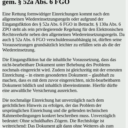
gem. § 52a Abs. 6 FGO
Eine Rettung formwidriger Einreichungen kommt nach den
allgemeinen Wiedereinsetzungsregeln oder aufgrund der
Eingangsfiktion des § 52a Abs. 6 FGO in Betracht. § 130a Abs. 6
ZPO steht als rein privilegierende Regelung für den Elektronischen
Rechtsverkehr neben den allgemeinen Wiedereinsetzungsregeln. Da
auch § 52a Abs. 6 FGO verschuldensunabhängig ist, dürften seine
Voraussetzungen grundsätzlich leichter zu erfüllen sein als die der
Wiedereinsetzung.
Die Eingangsfiktion hat die inhaltliche Voraussetzung, dass das
nicht-bearbeitbare Dokument unter Behebung des Problems
nochmals eingereicht wird. Zudem ist gleichzeitig mit der erneuten
Einreichung – in einem gesonderten Dokument – glaubhaft zu
machen, dass es mit dem zuvor eingereichten, nicht-bearbeitbaren
Dokument bildlich und inhaltlich übereinstimmte. Hierfür dürfte
eine anwaltliche Versicherung ausreichen.
Die nochmalige Einreichung hat unverzüglich nach dem
gerichtlichen Hinweis zu erfolgen, der das Problem der
ursprünglichen Einreichung und die geltenden technischen
Rahmenbedingungen konkret beschreiben muss. Unverzüglich
bedeutet: Ohne schuldhaftes Zögern. Die Rechtsfolge ist
weitreichend: Das Dokument gilt dann ohne Weiteres als zum