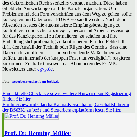
des elektronischen Rechtsverkehrs vertraut machen. Diese haben
erhebliche Auswirkungen auf die Kanzleiorganisation. Um
Problemen mit den Formvorschriften aus dem Weg zu gehen, sollte
konsequent im Dateiformat PDF/A versandt werden. Nach dem
Absenden ist stets die automatisierte Empfangsbestätigung zu
kontrollieren und sicher abzulegen; hierzu sind Arbeitsanweisungen
für das Kanzleipersonal zu formulieren, zu schulen und ihre
Einhaltung stichprobenartig zu kontrollieren. Für den Fehlerfall –
d. h. den Ausfall der Technik oder Rügen des Gerichts, dass eine
Datei nicht zu öffnen ist – sind vorbereitende Maßnahmen zu
treffen, um innerhalb der knappen Frist („unverzüglich“) reagieren
zu können. Zentral ist insoweit das Abonnieren des EGVP-
Newsletters unter
egvp.de
.
Foto:
steuerberaterplattform-bstbk.de
Eine aktuelle Checkliste sowie weitere Hinweise zur Registrierung
finden Sie hier.
Ein Interview mit Claudia Kalina-Kerschbaum, Geschäftsführerin
der BStBK, zu beSt und Steuerberaterplattform lesen Sie hier.
Prof. Dr. Henning Müller