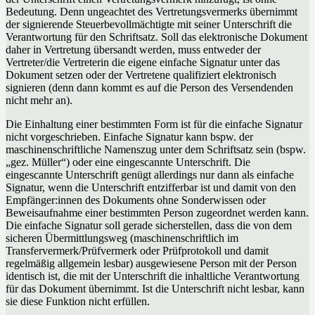
Bedeutung. Denn ungeachtet des Vertretungsvermerks übernimmt
der signierende Steuerbevollmächtigte mit seiner Unterschrift die
Verantwortung für den Schriftsatz. Soll das elektronische Dokument
daher in Vertretung übersandt werden, muss entweder der
Vertreter/die Vertreterin die eigene einfache Signatur unter das
Dokument setzen oder der Vertretene qualifiziert elektronisch
signieren (denn dann kommt es auf die Person des Versendenden
nicht mehr an).
Die Einhaltung einer bestimmten Form ist für die einfache Signatur
nicht vorgeschrieben. Einfache Signatur kann bspw. der
maschinenschriftliche Namenszug unter dem Schriftsatz sein (bspw.
„gez. Müller“) oder eine eingescannte Unterschrift. Die
eingescannte Unterschrift genügt allerdings nur dann als einfache
Signatur, wenn die Unterschrift entzifferbar ist und damit von den
Empfänger:innen des Dokuments ohne Sonderwissen oder
Beweisaufnahme einer bestimmten Person zugeordnet werden kann.
Die einfache Signatur soll gerade sicherstellen, dass die von dem
sicheren Übermittlungsweg (maschinenschriftlich im
Transfervermerk/Prüfvermerk oder Prüfprotokoll und damit
regelmäßig allgemein lesbar) ausgewiesene Person mit der Person
identisch ist, die mit der Unterschrift die inhaltliche Verantwortung
für das Dokument übernimmt. Ist die Unterschrift nicht lesbar, kann
sie diese Funktion nicht erfüllen.