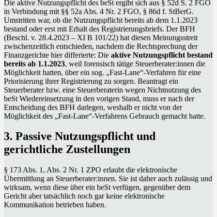
Die aktive Nutzungspflicht des beSt ergibt sich aus § 52d S. 2 FGO
in Verbindung mit §§ 52a Abs. 4 Nr. 2 FGO, § 86d f. StBerG.
Umstritten war, ob die Nutzungspflicht bereits ab dem 1.1.2023
bestand oder erst mit Erhalt des Registrierungsbriefs. Der BFH
(Beschl. v. 28.4.2023 – XI B 101/22) hat diesen Meinungsstreit
zwischenzeitlich entschieden, nachdem die Rechtsprechung der
Finanzgerichte hier differierte: Die
aktive Nutzungspflicht bestand
bereits ab 1.1.2023
, weil forensisch tätige Steuerberater:innen die
Möglichkeit hatten, über ein sog. „Fast-Lane“-Verfahren für eine
Priorisierung ihrer Registrierung zu sorgen. Beantragt ein
Steuerberater bzw. eine Steuerberaterin wegen Nichtnutzung des
beSt Wiedereinsetzung in den vorigen Stand, muss er nach der
Entscheidung des BFH darlegen, weshalb er nicht von der
Möglichkeit des „Fast-Lane“-Verfahrens Gebrauch gemacht hatte.
3. Passive Nutzungspflicht und
gerichtliche Zustellungen
§ 173 Abs. 1, Abs. 2 Nr. 1 ZPO erlaubt die elektronische
Übermittlung an Steuerberater:innen. Sie ist daher auch zulässig und
wirksam, wenn diese über ein beSt verfügen, gegenüber dem
Gericht aber tatsächlich noch gar keine elektronische
Kommunikation betrieben haben.