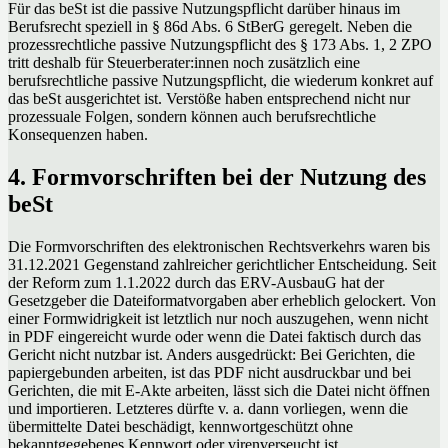
Für das beSt ist die passive Nutzungspflicht darüber hinaus im
Berufsrecht speziell in § 86d Abs. 6 StBerG geregelt. Neben die
prozessrechtliche passive Nutzungspflicht des § 173 Abs. 1, 2 ZPO
tritt deshalb für Steuerberater:innen noch zusätzlich eine
berufsrechtliche passive Nutzungspflicht, die wiederum konkret auf
das beSt ausgerichtet ist. Verstöße haben entsprechend nicht nur
prozessuale Folgen, sondern können auch berufsrechtliche
Konsequenzen haben.
4. Formvorschriften bei der Nutzung des
beSt
Die Formvorschriften des elektronischen Rechtsverkehrs waren bis
31.12.2021 Gegenstand zahlreicher gerichtlicher Entscheidung. Seit
der Reform zum 1.1.2022 durch das ERV-AusbauG hat der
Gesetzgeber die Dateiformatvorgaben aber erheblich gelockert. Von
einer Formwidrigkeit ist letztlich nur noch auszugehen, wenn nicht
in PDF eingereicht wurde oder wenn die Datei faktisch durch das
Gericht nicht nutzbar ist. Anders ausgedrückt: Bei Gerichten, die
papiergebunden arbeiten, ist das PDF nicht ausdruckbar und bei
Gerichten, die mit E-Akte arbeiten, lässt sich die Datei nicht öffnen
und importieren. Letzteres dürfte v. a. dann vorliegen, wenn die
übermittelte Datei beschädigt, kennwortgeschützt ohne
bekanntgegebenes Kennwort oder virenverseucht ist.