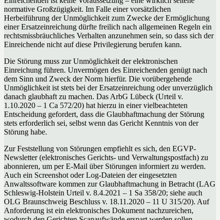
Einreichenden ist keine Voraussetzung – eine wirklich seltene
normative Großzügigkeit. Im Falle einer vorsätzlichen
Herbeiführung der Unmöglichkeit zum Zwecke der Ermöglichung
einer Ersatzeinreichung dürfte freilich nach allgemeinen Regeln ein
rechtsmissbräuchliches Verhalten anzunehmen sein, so dass sich der
Einreichende nicht auf diese Privilegierung berufen kann.
Die Störung muss zur Unmöglichkeit der elektronischen
Einreichung führen. Unvermögen des Einreichenden genügt nach
dem Sinn und Zweck der Norm hierfür. Die vorübergehende
Unmöglichkeit ist stets bei der Ersatzeinreichung oder unverzüglich
danach glaubhaft zu machen. Das ArbG Lübeck (Urteil v.
1.10.2020 – 1 Ca 572/20) hat hierzu in einer vielbeachteten
Entscheidung gefordert, dass die Glaubhaftmachung der Störung
stets erforderlich sei, selbst wenn das Gericht Kenntnis von der
Störung habe.
Zur Feststellung von Störungen empfiehlt es sich, den EGVP-
Newsletter (elektronisches Gerichts- und Verwaltungspostfach) zu
abonnieren, um per E-Mail über Störungen informiert zu werden.
Auch ein Screenshot oder Log-Dateien der eingesetzten
Anwaltssoftware kommen zur Glaubhaftmachung in Betracht (LAG
Schleswig-Holstein Urteil v. 8.4.2021 – 1 Sa 358/20; siehe auch
OLG Braunschweig Beschluss v. 18.11.2020 – 11 U 315/20). Auf
Anforderung ist ein elektronisches Dokument nachzureichen,
wodurch den Gerichten Scanaufwände erspart werden sollen.