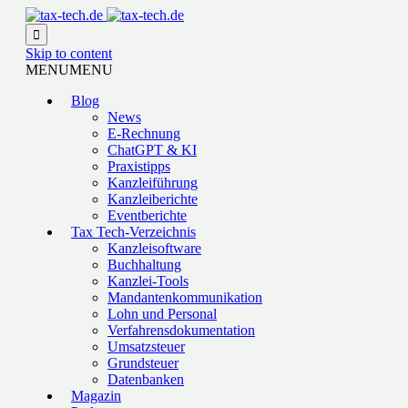

Skip to content
MENU
MENU
Blog
News
E-Rechnung
ChatGPT & KI
Praxistipps
Kanzleiführung
Kanzleiberichte
Eventberichte
Tax Tech-Verzeichnis
Kanzleisoftware
Buchhaltung
Kanzlei-Tools
Mandantenkommunikation
Lohn und Personal
Verfahrensdokumentation
Umsatzsteuer
Grundsteuer
Datenbanken
Magazin