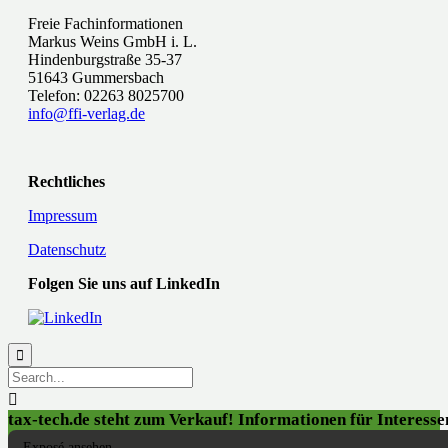
Freie Fachinformationen
Markus Weins GmbH i. L.
Hindenburgstraße 35-37
51643 Gummersbach
Telefon: 02263 8025700
info@ffi-verlag.de
Rechtliches
Impressum
Datenschutz
Folgen Sie uns auf LinkedIn


tax-tech.de steht zum Verkauf! Informationen für Interessen
Exposé ansehen