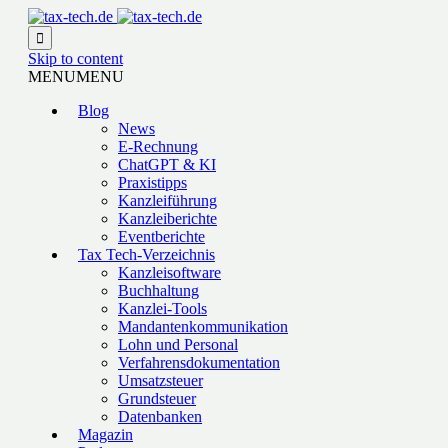

Skip to content
MENU
MENU
Blog
News
E-Rechnung
ChatGPT & KI
Praxistipps
Kanzleiführung
Kanzleiberichte
Eventberichte
Tax Tech-Verzeichnis
Kanzleisoftware
Buchhaltung
Kanzlei-Tools
Mandantenkommunikation
Lohn und Personal
Verfahrensdokumentation
Umsatzsteuer
Grundsteuer
Datenbanken
Magazin