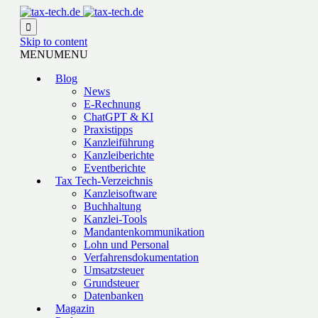

Skip to content
MENU
MENU
Blog
News
E-Rechnung
ChatGPT & KI
Praxistipps
Kanzleiführung
Kanzleiberichte
Eventberichte
Tax Tech-Verzeichnis
Kanzleisoftware
Buchhaltung
Kanzlei-Tools
Mandantenkommunikation
Lohn und Personal
Verfahrensdokumentation
Umsatzsteuer
Grundsteuer
Datenbanken
Magazin