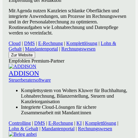
Empfehlung der Redaktion
Mit Agenda nutzen Kanzleien schlanke Oberflächen und
integrierte Anwendungen, um Prozesse im Rechnungswesen
und in der Personalabrechnung zu optimieren.
Routineaufgaben wie Lohnabrechnung und Datenpflege
werden so vereinfacht.
Cloud
|
DMS
|
E-Rechnung
|
Komplettlösung
|
Lohn &
Gehalt
|
Mandantenportal
|
Rechnungswesen
Zur Website
Empfohlen
Premium-Partner
ADDISON
Steuerberatersoftware
Komplettsystem von Wolters Kluwer für Buchhaltung,
Lohnabrechnung, Bilanzerstellung, Steuern und
Kanzleiorganisation
Integrierte Cloud-Lösungen für sichere
Zusammenarbeit mit Mandant:innen
Controlling
|
DMS
|
E-Rechnung
|
KI
|
Komplettlösung
|
Lohn & Gehalt
|
Mandantenportal
|
Rechnungswesen