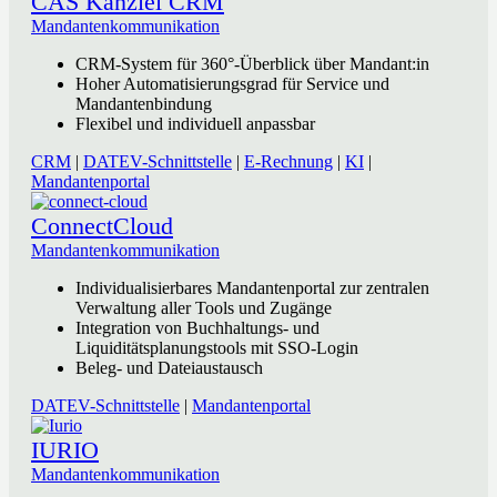
CAS Kanzlei CRM
Mandantenkommunikation
CRM-System für 360°-Überblick über Mandant:in
Hoher Automatisierungsgrad für Service und
Mandantenbindung
Flexibel und individuell anpassbar
CRM
|
DATEV-Schnittstelle
|
E-Rechnung
|
KI
|
Mandantenportal
ConnectCloud
Mandantenkommunikation
Individualisierbares Mandantenportal zur zentralen
Verwaltung aller Tools und Zugänge
Integration von Buchhaltungs- und
Liquiditätsplanungstools mit SSO-Login
Beleg- und Dateiaustausch
DATEV-Schnittstelle
|
Mandantenportal
IURIO
Mandantenkommunikation