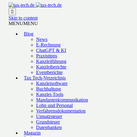

Skip to content
MENU
MENU
Blog
News
E-Rechnung
ChatGPT & KI
Praxistipps
Kanzleiführung
Kanzleiberichte
Eventberichte
Tax Tech-Verzeichnis
Kanzleisoftware
Buchhaltung
Kanzlei-Tools
Mandantenkommunikation
Lohn und Personal
Verfahrensdokumentation
Umsatzsteuer
Grundsteuer
Datenbanken
Magazin