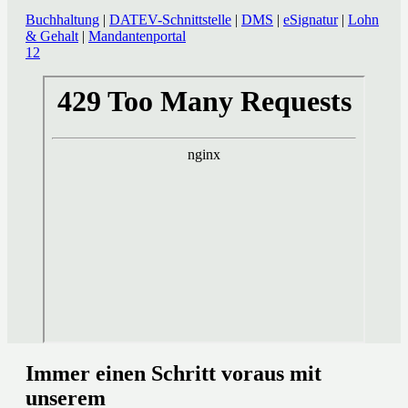
Buchhaltung
|
DATEV-Schnittstelle
|
DMS
|
eSignatur
|
Lohn
& Gehalt
|
Mandantenportal
1
2
Immer einen Schritt voraus mit
unserem