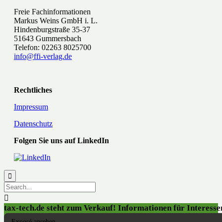
Freie Fachinformationen
Markus Weins GmbH i. L.
Hindenburgstraße 35-37
51643 Gummersbach
Telefon: 02263 8025700
info@ffi-verlag.de
Rechtliches
Impressum
Datenschutz
Folgen Sie uns auf LinkedIn


tax-tech.de steht zum Verkauf! Informationen für Interessen
Exposé ansehen