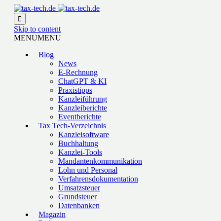

Skip to content
MENU
MENU
Blog
News
E-Rechnung
ChatGPT & KI
Praxistipps
Kanzleiführung
Kanzleiberichte
Eventberichte
Tax Tech-Verzeichnis
Kanzleisoftware
Buchhaltung
Kanzlei-Tools
Mandantenkommunikation
Lohn und Personal
Verfahrensdokumentation
Umsatzsteuer
Grundsteuer
Datenbanken
Magazin