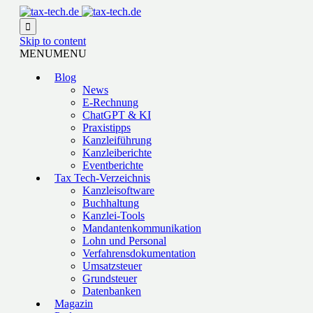

Skip to content
MENU
MENU
Blog
News
E-Rechnung
ChatGPT & KI
Praxistipps
Kanzleiführung
Kanzleiberichte
Eventberichte
Tax Tech-Verzeichnis
Kanzleisoftware
Buchhaltung
Kanzlei-Tools
Mandantenkommunikation
Lohn und Personal
Verfahrensdokumentation
Umsatzsteuer
Grundsteuer
Datenbanken
Magazin