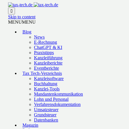

Skip to content
MENU
MENU
Blog
News
E-Rechnung
ChatGPT & KI
Praxistipps
Kanzleiführung
Kanzleiberichte
Eventberichte
Tax Tech-Verzeichnis
Kanzleisoftware
Buchhaltung
Kanzlei-Tools
Mandantenkommunikation
Lohn und Personal
Verfahrensdokumentation
Umsatzsteuer
Grundsteuer
Datenbanken
Magazin