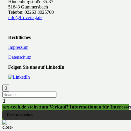
Hindenburgstraße 35-37
51643 Gummersbach
Telefon: 02263 8025700
info@ffi-verlag.de
Rechtliches
Impressum
Datenschutz
Folgen Sie uns auf LinkedIn


tax-tech.de steht zum Verkauf! Informationen für Interessen
Exposé ansehen