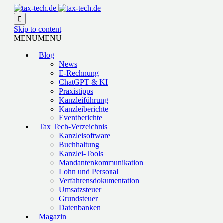

Skip to content
MENU
MENU
Blog
News
E-Rechnung
ChatGPT & KI
Praxistipps
Kanzleiführung
Kanzleiberichte
Eventberichte
Tax Tech-Verzeichnis
Kanzleisoftware
Buchhaltung
Kanzlei-Tools
Mandantenkommunikation
Lohn und Personal
Verfahrensdokumentation
Umsatzsteuer
Grundsteuer
Datenbanken
Magazin