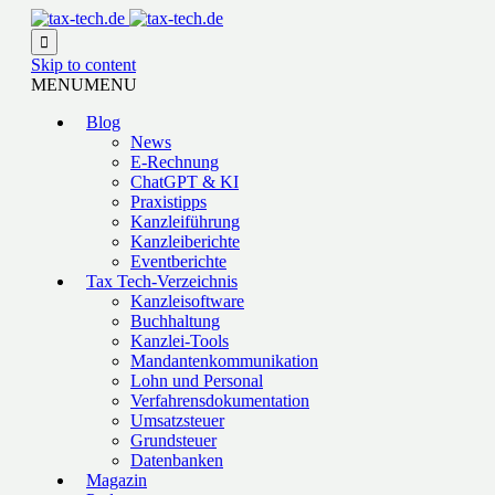

Skip to content
MENU
MENU
Blog
News
E-Rechnung
ChatGPT & KI
Praxistipps
Kanzleiführung
Kanzleiberichte
Eventberichte
Tax Tech-Verzeichnis
Kanzleisoftware
Buchhaltung
Kanzlei-Tools
Mandantenkommunikation
Lohn und Personal
Verfahrensdokumentation
Umsatzsteuer
Grundsteuer
Datenbanken
Magazin