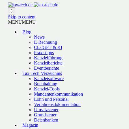

Skip to content
MENU
MENU
Blog
News
E-Rechnung
ChatGPT & KI
Praxistipps
Kanzleiführung
Kanzleiberichte
Eventberichte
Tax Tech-Verzeichnis
Kanzleisoftware
Buchhaltung
Kanzlei-Tools
Mandantenkommunikation
Lohn und Personal
Verfahrensdokumentation
Umsatzsteuer
Grundsteuer
Datenbanken
Magazin