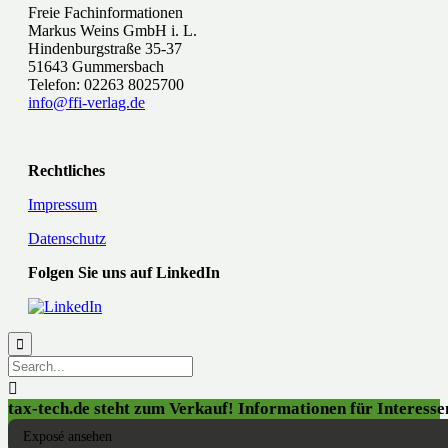
Freie Fachinformationen
Markus Weins GmbH i. L.
Hindenburgstraße 35-37
51643 Gummersbach
Telefon: 02263 8025700
info@ffi-verlag.de
Rechtliches
Impressum
Datenschutz
Folgen Sie uns auf LinkedIn


tax-tech.de steht zum Verkauf! Informationen für Interessen
Exposé ansehen