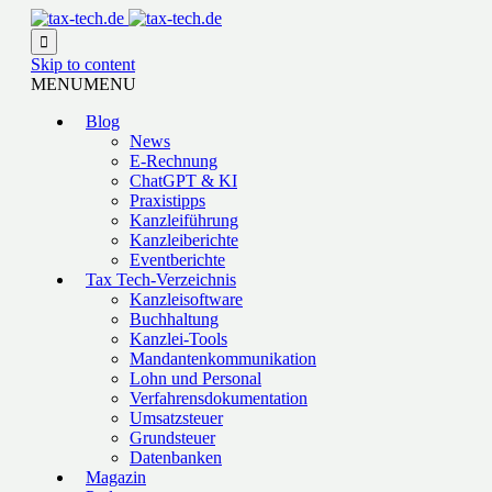

Skip to content
MENU
MENU
Blog
News
E-Rechnung
ChatGPT & KI
Praxistipps
Kanzleiführung
Kanzleiberichte
Eventberichte
Tax Tech-Verzeichnis
Kanzleisoftware
Buchhaltung
Kanzlei-Tools
Mandantenkommunikation
Lohn und Personal
Verfahrensdokumentation
Umsatzsteuer
Grundsteuer
Datenbanken
Magazin