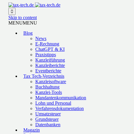

Skip to content
MENU
MENU
Blog
News
E-Rechnung
ChatGPT & KI
Praxistipps
Kanzleiführung
Kanzleiberichte
Eventberichte
Tax Tech-Verzeichnis
Kanzleisoftware
Buchhaltung
Kanzlei-Tools
Mandantenkommunikation
Lohn und Personal
Verfahrensdokumentation
Umsatzsteuer
Grundsteuer
Datenbanken
Magazin