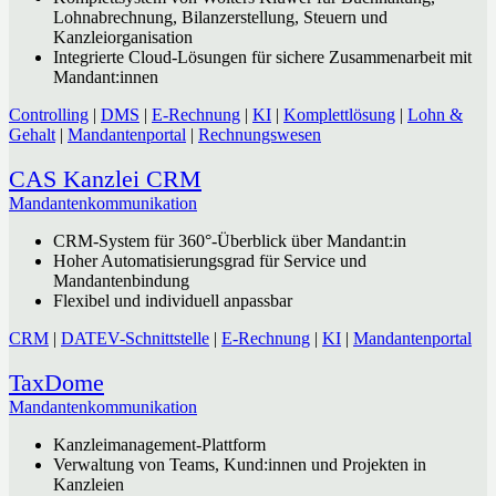
Lohnabrechnung, Bilanzerstellung, Steuern und
Kanzleiorganisation
Integrierte Cloud-Lösungen für sichere Zusammenarbeit mit
Mandant:innen
Controlling
|
DMS
|
E-Rechnung
|
KI
|
Komplettlösung
|
Lohn &
Gehalt
|
Mandantenportal
|
Rechnungswesen
CAS Kanzlei CRM
Mandantenkommunikation
CRM-System für 360°-Überblick über Mandant:in
Hoher Automatisierungsgrad für Service und
Mandantenbindung
Flexibel und individuell anpassbar
CRM
|
DATEV-Schnittstelle
|
E-Rechnung
|
KI
|
Mandantenportal
TaxDome
Mandantenkommunikation
Kanzleimanagement-Plattform
Verwaltung von Teams, Kund:innen und Projekten in
Kanzleien