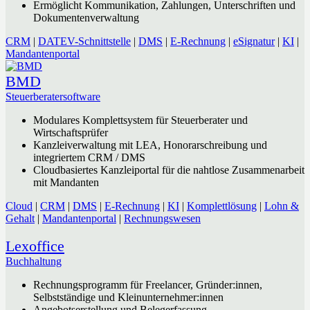
Ermöglicht Kommunikation, Zahlungen, Unterschriften und
Dokumentenverwaltung
CRM
|
DATEV-Schnittstelle
|
DMS
|
E-Rechnung
|
eSignatur
|
KI
|
Mandantenportal
BMD
Steuerberatersoftware
Modulares Komplettsystem für Steuerberater und
Wirtschaftsprüfer
Kanzleiverwaltung mit LEA, Honorarschreibung und
integriertem CRM / DMS
Cloudbasiertes Kanzleiportal für die nahtlose Zusammenarbeit
mit Mandanten
Cloud
|
CRM
|
DMS
|
E-Rechnung
|
KI
|
Komplettlösung
|
Lohn &
Gehalt
|
Mandantenportal
|
Rechnungswesen
Lexoffice
Buchhaltung
Rechnungsprogramm für Freelancer, Gründer:innen,
Selbstständige und Kleinunternehmer:innen
Angebotserstellung und Belegerfassung