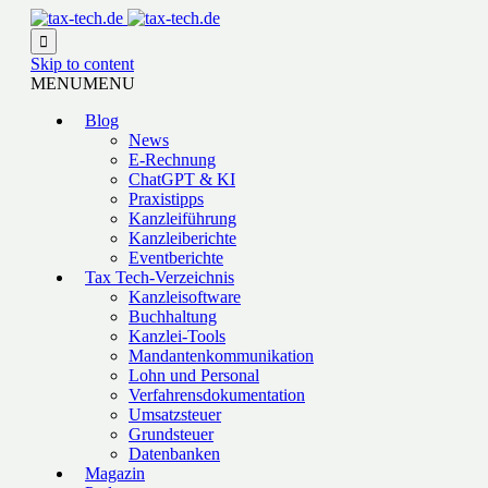

Skip to content
MENU
MENU
Blog
News
E-Rechnung
ChatGPT & KI
Praxistipps
Kanzleiführung
Kanzleiberichte
Eventberichte
Tax Tech-Verzeichnis
Kanzleisoftware
Buchhaltung
Kanzlei-Tools
Mandantenkommunikation
Lohn und Personal
Verfahrensdokumentation
Umsatzsteuer
Grundsteuer
Datenbanken
Magazin