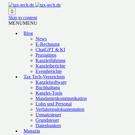

Skip to content
MENU
MENU
Blog
News
E-Rechnung
ChatGPT & KI
Praxistipps
Kanzleiführung
Kanzleiberichte
Eventberichte
Tax Tech-Verzeichnis
Kanzleisoftware
Buchhaltung
Kanzlei-Tools
Mandantenkommunikation
Lohn und Personal
Verfahrensdokumentation
Umsatzsteuer
Grundsteuer
Datenbanken
Magazin