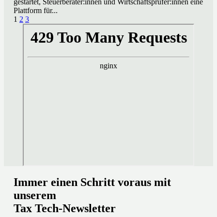
gestartet, Steuerberater:innen und Wirtschaftsprüfer:innen eine
Plattform für...
Page
Next
1
2
3
1
of
3
Immer einen Schritt voraus mit
unserem
Tax Tech-Newsletter