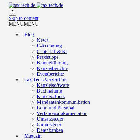

Skip to content
MENU
MENU
Blog
News
E-Rechnung
ChatGPT & KI
Praxistipps
Kanzleiführung
Kanzleiberichte
Eventberichte
Tax Tech-Verzeichnis
Kanzleisoftware
Buchhaltung
Kanzlei-Tools
Mandantenkommunikation
Lohn und Personal
Verfahrensdokumentation
Umsatzsteuer
Grundsteuer
Datenbanken
Magazin